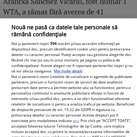
Arantxa Sanchez Vicario, fost număr 1
WTA, a rămas fără averea de 41
milioane dolari. Sportiva îi aduce
Nouă ne pasă ca datele tale personale să
acuzații grave fostului soț
rămână confidențiale
Noi și partenerii noștri
594
stocăm și/sau accesăm informații pe
dispozitivul dvs., precum identificatorii cookie unici pentru prelucrarea
datelor cu caracter personal. Puteți accepta sau gestiona alegerile dvs.
făcând clic mai jos sau în orice moment, pe pagina cu politica de
confidențialitate. Aceste alegeri vor fi raportate partenerilor noștri și nu
vă vor afecta navigarea.
Mai multe detalii
Noi si partenerii nostri (retelele de socializare si agentiile de publicitate
partenere, precum si furnizorii nostri de servicii de date analitice)
prelucram date pentru a permite website-ului sa functioneze, pentru a
personaliza continutul si anunturile publicitare afisate in functie de
interesele si/sau profilul dvs., pentru a va oferi functionalitati aferente
retelelor de socializare si pentru a analiza traficul pe website. Beneficiati
de drepturile prevazute de art. 15-22 din GDPR in legatura cu
prelucrarea datelor cu caracter personal. Aceste drepturi pot fi
exercitate prin modalitatea indicata
aici
. Prin click pe “ACCEPT TOATE”,
acceptati folosirea tuturor Tehnologiilor de tip Cookie, care implica
inclusiv acceptul dvs. cu privire la stocarea/accesarea informatiilor de