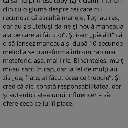
ca să nu primesc copyright claim, într-un
clip cu o glumă despre cei care nu
recunosc că ascultă manele. Toți au ras,
dar au zis „totuși da-ne și nouă maneaua
aia pe care ai făcut-o”. Și i-am „păcălit” că
o să lansez maneaua și după 10 secunde
melodia se transformă într-un rap mai
metaforic, așa, mai liric. Bineînțeles, mulți
mi-au sărit în cap, dar la fel de mulți au
zis „da, frate, ai făcut ceea ce trebuie”. Și
cred că aici constă responsabilitatea, dar
și autenticitatea unui influencer – să
ofere ceea ce lui îi place.