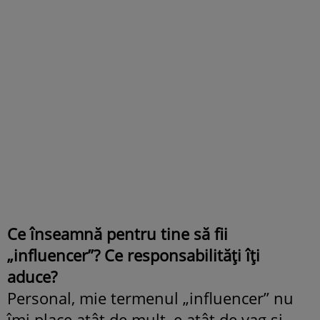
Ce înseamnă pentru tine să fii
„influencer”? Ce responsabilități îți
aduce?
Personal, mie termenul „influencer” nu
îmi place atât de mult, e atât de vag și