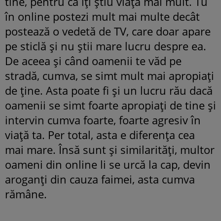
tine, pentru că îți știu viața mai mult. Tu
în online postezi mult mai multe decât
postează o vedetă de TV, care doar apare
pe sticlă și nu știi mare lucru despre ea.
De aceea și când oamenii te văd pe
stradă, cumva, se simt mult mai apropiați
de ține. Asta poate fi și un lucru rău dacă
oamenii se simt foarte apropiați de tine și
intervin cumva foarte, foarte agresiv în
viață ta. Per total, asta e diferența cea
mai mare. Însă sunt și similarități, multor
oameni din online li se urcă la cap, devin
aroganți din cauza faimei, asta cumva
rămâne.