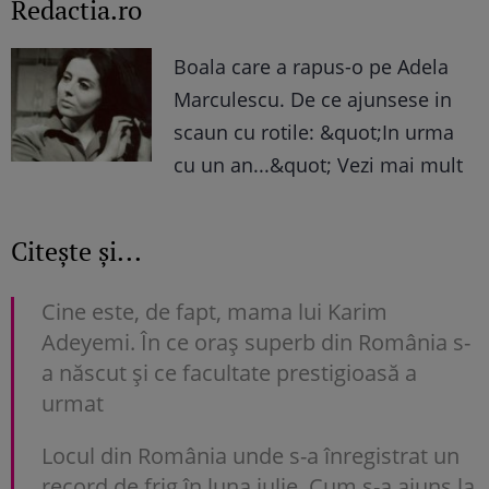
Redactia.ro
Boala care a rapus-o pe Adela
Marculescu. De ce ajunsese in
scaun cu rotile: &quot;In urma
cu un an...&quot; Vezi mai mult
Citește și...
Cine este, de fapt, mama lui Karim
Adeyemi. În ce oraș superb din România s-
a născut și ce facultate prestigioasă a
urmat
Locul din România unde s-a înregistrat un
record de frig în luna iulie. Cum s-a ajuns la