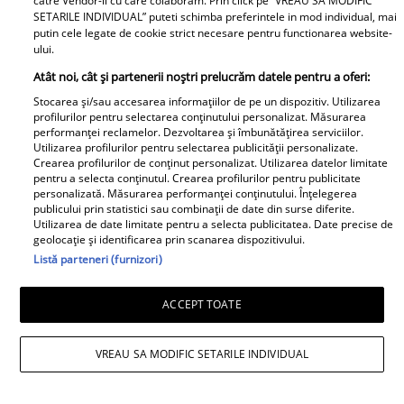
catre Vendor-ii cu care colaboram. Prin click pe “VREAU SA MODIFIC
SETARILE INDIVIDUAL” puteti schimba preferintele in mod individual, mai
putin cele legate de cookie strict necesare pentru functionarea website-
ului.
Ioana Ginghină, mesaj tăios pentru
Atât noi, cât și partenerii noștri prelucrăm datele pentru a oferi:
admiratori: „Nu postez poze în costum
Stocarea și/sau accesarea informațiilor de pe un dispozitiv. Utilizarea
de baie ca să îmi găsesc iubit. Nici
profilurilor pentru selectarea conținutului personalizat. Măsurarea
performanței reclamelor. Dezvoltarea și îmbunătățirea serviciilor.
amant”
Utilizarea profilurilor pentru selectarea publicității personalizate.
Crearea profilurilor de conținut personalizat. Utilizarea datelor limitate
pentru a selecta conținutul. Crearea profilurilor pentru publicitate
Proiecte speciale
personalizată. Măsurarea performanței conținutului. Înțelegerea
publicului prin statistici sau combinații de date din surse diferite.
Utilizarea de date limitate pentru a selecta publicitatea. Date precise de
Peste 100 de pensionari români
geolocație și identificarea prin scanarea dispozitivului.
au dispărut în fiecare zi, în
Listă parteneri (furnizori)
primele 6 luni ale anului 2026.
Topul celor mai afectate județe
ACCEPT TOATE
VREAU SA MODIFIC SETARILE INDIVIDUAL