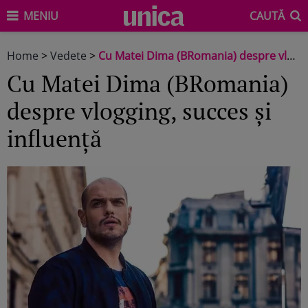
MENIU
CAUTĂ
Home
>
Vedete
>
Cu Matei Dima (BRomania) despre vlogging, succes și influență
Cu Matei Dima (BRomania)
despre vlogging, succes și
influență