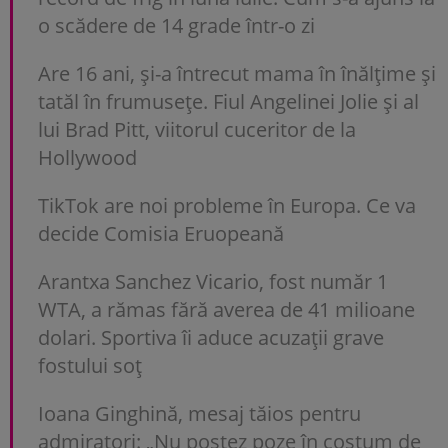
o scădere de 14 grade într-o zi
Are 16 ani, și-a întrecut mama în înălțime și
tatăl în frumusețe. Fiul Angelinei Jolie și al
lui Brad Pitt, viitorul cuceritor de la
Hollywood
TikTok are noi probleme în Europa. Ce va
decide Comisia Eruopeană
Arantxa Sanchez Vicario, fost număr 1
WTA, a rămas fără averea de 41 milioane
dolari. Sportiva îi aduce acuzații grave
fostului soț
Ioana Ginghină, mesaj tăios pentru
admiratori: „Nu postez poze în costum de