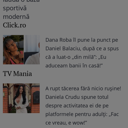
Click.ro
Dana Roba îl pune la punct pe
Daniel Balaciu, după ce a spus
că a luat-o „din milă”: „Eu
aduceam banii în casă!”
TV Mania
A rupt tăcerea fără nicio rușine!
Daniela Crudu spune totul
despre activitatea ei de pe
platformele pentru adulți: „Fac
ce vreau, e wow!”