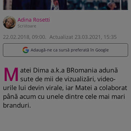
Adina Rosetti
Scriitoare
22.02.2018, 09:00
.
Actualizat 23.03.2021, 15:35
Adaugă-ne ca sursă preferată în Google
M
atei Dima a.k.a BRomania adună
sute de mii de vizualizări, video-
urile lui devin virale, iar Matei a colaborat
până acum cu unele dintre cele mai mari
branduri.