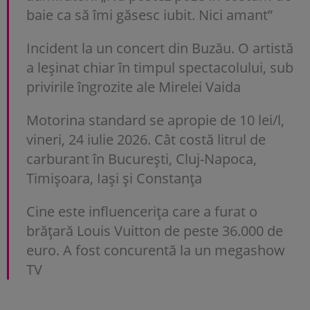
baie ca să îmi găsesc iubit. Nici amant”
Incident la un concert din Buzău. O artistă
a leșinat chiar în timpul spectacolului, sub
privirile îngrozite ale Mirelei Vaida
Motorina standard se apropie de 10 lei/l,
vineri, 24 iulie 2026. Cât costă litrul de
carburant în București, Cluj-Napoca,
Timișoara, Iași și Constanța
Cine este influencerița care a furat o
brățară Louis Vuitton de peste 36.000 de
euro. A fost concurentă la un megashow
TV