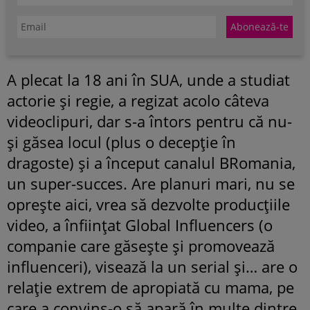
A plecat la 18 ani în SUA, unde a studiat
actorie și regie, a regizat acolo câteva
videoclipuri, dar s-a întors pentru că nu-
și găsea locul (plus o decepție în
dragoste) și a început canalul BRomania,
un super-succes. Are planuri mari, nu se
oprește aici, vrea să dezvolte producțiile
video, a înființat Global Influencers (o
companie care găsește și promovează
influenceri), visează la un serial și… are o
relație extrem de apropiată cu mama, pe
care a convins-o să apară în multe dintre