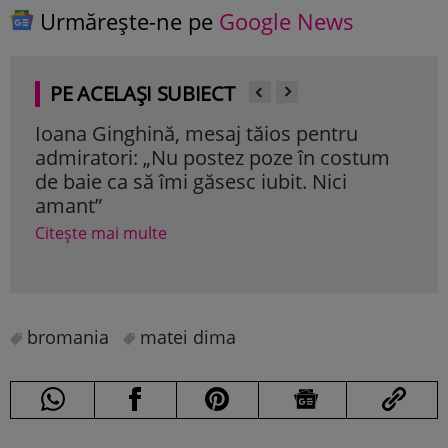
Urmărește-ne pe
Google News
PE ACELAȘI SUBIECT
Ioana Ginghină, mesaj tăios pentru
Inc
admiratori: „Nu postez poze în costum
arti
de baie ca să îmi găsesc iubit. Nici
spec
amant”
Mir
Citește mai multe
Cite
bromania
matei dima