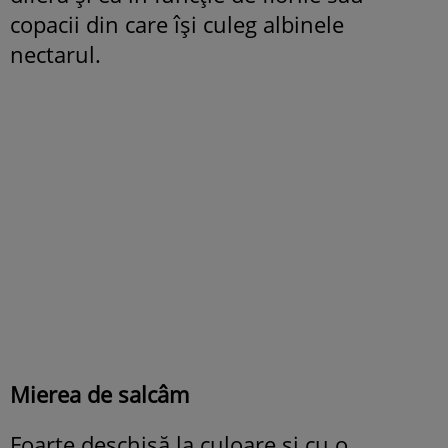
copacii din care își culeg albinele
nectarul.
Mierea de salcâm
Foarte deschisă la culoare și cu o