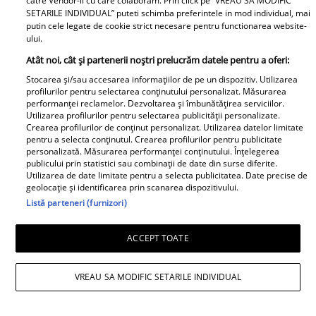
catre Vendor-ii cu care colaboram. Prin click pe “VREAU SA MODIFIC
ingerare, după ce sporii bacteriei reușesc
SETARILE INDIVIDUAL” puteti schimba preferintele in mod individual, mai
putin cele legate de cookie strict necesare pentru functionarea website-
să se înmulțească în organism și să atace
ului.
căile respiratorii și creierul. Sugarul
Atât noi, cât și partenerii noștri prelucrăm datele pentru a oferi:
afectat de această boală nu poate fi tratat
Stocarea și/sau accesarea informațiilor de pe un dispozitiv. Utilizarea
profilurilor pentru selectarea conținutului personalizat. Măsurarea
acasă, este necesară intervenția
performanței reclamelor. Dezvoltarea și îmbunătățirea serviciilor.
personalului de specialitate și tratamente
Utilizarea profilurilor pentru selectarea publicității personalizate.
Crearea profilurilor de conținut personalizat. Utilizarea datelor limitate
specifice care pot combate răspândirea
pentru a selecta conținutul. Crearea profilurilor pentru publicitate
personalizată. Măsurarea performanței conținutului. Înțelegerea
toxinei în organism.
publicului prin statistici sau combinații de date din surse diferite.
Utilizarea de date limitate pentru a selecta publicitatea. Date precise de
geolocație și identificarea prin scanarea dispozitivului.
foto: Shutterstock
Listă parteneri (furnizori)
Urmăreşte cel mai nou VIDEO încărcat
ACCEPT TOATE
pe unica.ro
VREAU SA MODIFIC SETARILE INDIVIDUAL
Libertatea.ro