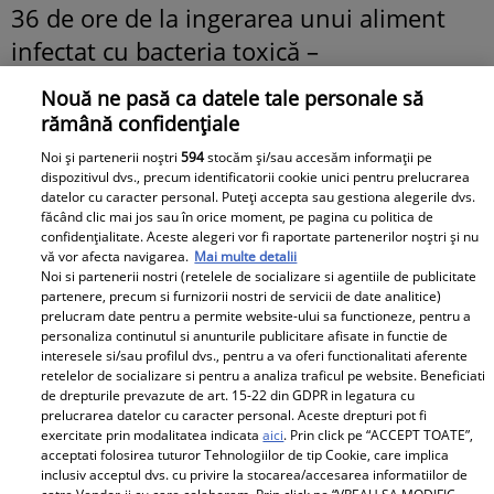
36 de ore de la ingerarea unui aliment
infectat cu bacteria toxică –
Nouă ne pasă ca datele tale personale să
Salivație excesivă
rămână confidențiale
Probleme de respirație
Noi și partenerii noștri
594
stocăm și/sau accesăm informații pe
dispozitivul dvs., precum identificatorii cookie unici pentru prelucrarea
datelor cu caracter personal. Puteți accepta sau gestiona alegerile dvs.
Probleme de înghițire
făcând clic mai jos sau în orice moment, pe pagina cu politica de
confidențialitate. Aceste alegeri vor fi raportate partenerilor noștri și nu
Dureri de stomac
vă vor afecta navigarea.
Mai multe detalii
Noi si partenerii nostri (retelele de socializare si agentiile de publicitate
partenere, precum si furnizorii nostri de servicii de date analitice)
Constipație
prelucram date pentru a permite website-ului sa functioneze, pentru a
personaliza continutul si anunturile publicitare afisate in functie de
Letargie și imposibilitatea de a mișca
interesele si/sau profilul dvs., pentru a va oferi functionalitati aferente
retelelor de socializare si pentru a analiza traficul pe website. Beneficiati
brațele și picioarele
de drepturile prevazute de art. 15-22 din GDPR in legatura cu
prelucrarea datelor cu caracter personal. Aceste drepturi pot fi
exercitate prin modalitatea indicata
aici
. Prin click pe “ACCEPT TOATE”,
Boala este cu atât mai periculoasă cu cât
acceptati folosirea tuturor Tehnologiilor de tip Cookie, care implica
se poate manifesta la câteva zile după
inclusiv acceptul dvs. cu privire la stocarea/accesarea informatiilor de