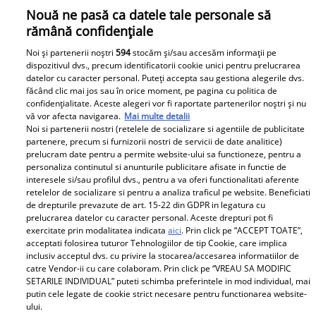
Nouă ne pasă ca datele tale personale să
rămână confidențiale
Noi și partenerii noștri
594
stocăm și/sau accesăm informații pe
dispozitivul dvs., precum identificatorii cookie unici pentru prelucrarea
datelor cu caracter personal. Puteți accepta sau gestiona alegerile dvs.
făcând clic mai jos sau în orice moment, pe pagina cu politica de
confidențialitate. Aceste alegeri vor fi raportate partenerilor noștri și nu
vă vor afecta navigarea.
Mai multe detalii
Noi si partenerii nostri (retelele de socializare si agentiile de publicitate
partenere, precum si furnizorii nostri de servicii de date analitice)
Serialul „Ana, mi-ai fost scrisă în ADN” va fi difuzat și în
prelucram date pentru a permite website-ului sa functioneze, pentru a
alte țări. Proiectul Ruxandrei Ion cunoaște succes
personaliza continutul si anunturile publicitare afisate in functie de
interesele si/sau profilul dvs., pentru a va oferi functionalitati aferente
peste hotare
retelelor de socializare si pentru a analiza traficul pe website. Beneficiati
de drepturile prevazute de art. 15-22 din GDPR in legatura cu
prelucrarea datelor cu caracter personal. Aceste drepturi pot fi
exercitate prin modalitatea indicata
aici
. Prin click pe “ACCEPT TOATE”,
Parteneri
acceptati folosirea tuturor Tehnologiilor de tip Cookie, care implica
inclusiv acceptul dvs. cu privire la stocarea/accesarea informatiilor de
catre Vendor-ii cu care colaboram. Prin click pe “VREAU SA MODIFIC
SETARILE INDIVIDUAL” puteti schimba preferintele in mod individual, mai
putin cele legate de cookie strict necesare pentru functionarea website-
ului.