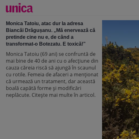
Monica Tatoiu, atac dur la adresa
Biancăi Drăgușanu. „Mă enervează că
pretinde cine nu e, de când a
transformat-o Botezatu. E toxică!”
Monica Tatoiu (69 ani) se confruntă de
mai bine de 40 de ani cu o afecțiune din
cauza căreia riscă să ajungă în scaunul
cu rotile. Femeia de afaceri a menționat
că urmează un tratament, dar această
boală capătă forme și modificări
neplăcute. Citește mai multe în articol.