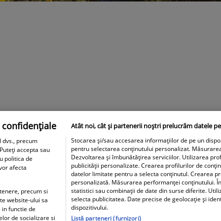
 confidențiale
Atât noi, cât și partenerii noștri prelucrăm datele pe
Stocarea și/sau accesarea informațiilor de pe un dispozit
l dvs., precum
pentru selectarea conținutului personalizat. Măsurare
 Puteți accepta sau
Dezvoltarea și îmbunătățirea serviciilor. Utilizarea prof
u politica de
publicității personalizate. Crearea profilurilor de conți
 vor afecta
datelor limitate pentru a selecta conținutul. Crearea pro
personalizată. Măsurarea performanței conținutului. În
statistici sau combinații de date din surse diferite. Util
artenere, precum si
selecta publicitatea. Date precise de geolocație și iden
ite website-ului sa
dispozitivului.
 in functie de
elor de socializare si
Listă parteneri (furnizori)