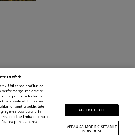
ntru a oferi:
iv. Utilizarea profilurilor
a performanței reclamelor.
ilurilor pentru selectarea
nut personalizat. Utilizarea
filurilor pentru publicitate
ACCEPT TOATE
țelegerea publicului prin
izarea de date limitate pentru a
tificarea prin scanarea
VREAU SA MODIFIC SETARILE
INDIVIDUAL