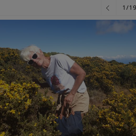
1
/
1