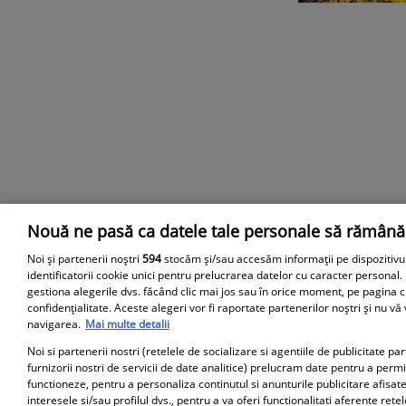
Nouă ne pasă ca datele tale personale să rămână
Parteneri
Noi și partenerii noștri
594
stocăm și/sau accesăm informații pe dispozitivu
identificatorii cookie unici pentru prelucrarea datelor cu caracter personal.
gestiona alegerile dvs. făcând clic mai jos sau în orice moment, pe pagina c
confidențialitate. Aceste alegeri vor fi raportate partenerilor noștri și nu vă
navigarea.
Mai multe detalii
Noi si partenerii nostri (retelele de socializare si agentiile de publicitate p
furnizorii nostri de servicii de date analitice) prelucram date pentru a perm
functioneze, pentru a personaliza continutul si anunturile publicitare afisate
interesele si/sau profilul dvs., pentru a va oferi functionalitati aferente retel