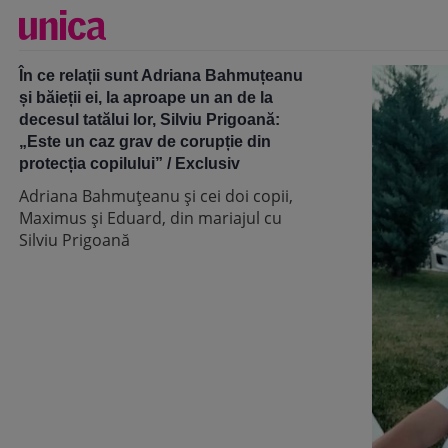
În ce relații sunt Adriana Bahmuțeanu
și băieții ei, la aproape un an de la
decesul tatălui lor, Silviu Prigoană:
„Este un caz grav de corupție din
protecția copilului” / Exclusiv
Adriana Bahmuțeanu și cei doi copii,
Maximus și Eduard, din mariajul cu
Silviu Prigoană