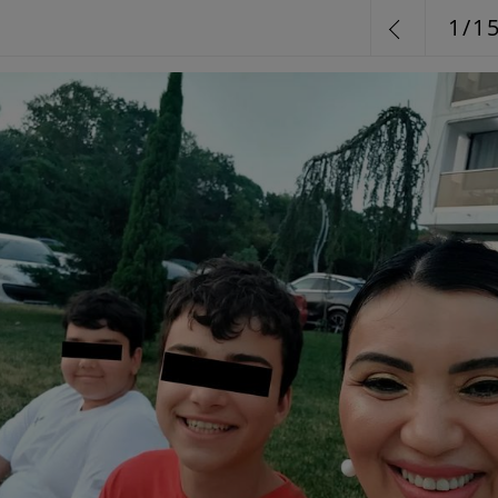
1
/
1