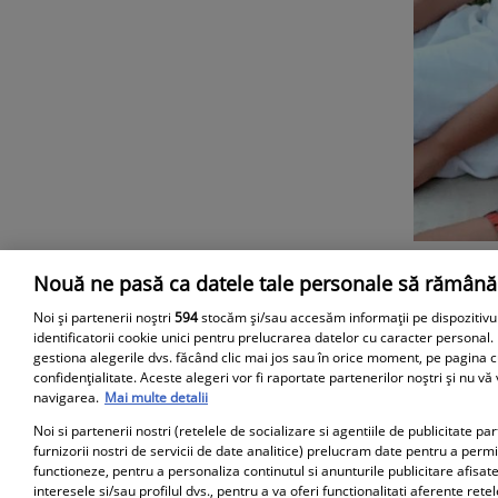
Nouă ne pasă ca datele tale personale să rămână
Parteneri
Noi și partenerii noștri
594
stocăm și/sau accesăm informații pe dispozitivu
identificatorii cookie unici pentru prelucrarea datelor cu caracter personal.
gestiona alegerile dvs. făcând clic mai jos sau în orice moment, pe pagina c
confidențialitate. Aceste alegeri vor fi raportate partenerilor noștri și nu vă
navigarea.
Mai multe detalii
Noi si partenerii nostri (retelele de socializare si agentiile de publicitate p
furnizorii nostri de servicii de date analitice) prelucram date pentru a perm
functioneze, pentru a personaliza continutul si anunturile publicitare afisate
interesele si/sau profilul dvs., pentru a va oferi functionalitati aferente retel