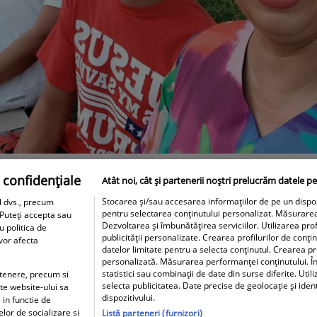
 confidențiale
Atât noi, cât și partenerii noștri prelucrăm datele pe
Stocarea și/sau accesarea informațiilor de pe un dispozit
l dvs., precum
pentru selectarea conținutului personalizat. Măsurare
 Puteți accepta sau
Dezvoltarea și îmbunătățirea serviciilor. Utilizarea prof
u politica de
publicității personalizate. Crearea profilurilor de conți
 vor afecta
datelor limitate pentru a selecta conținutul. Crearea pro
personalizată. Măsurarea performanței conținutului. În
statistici sau combinații de date din surse diferite. Util
artenere, precum si
selecta publicitatea. Date precise de geolocație și iden
ite website-ului sa
dispozitivului.
 in functie de
elor de socializare si
Listă parteneri (furnizori)