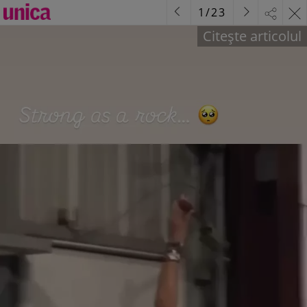
1
/
23
Citește articolul