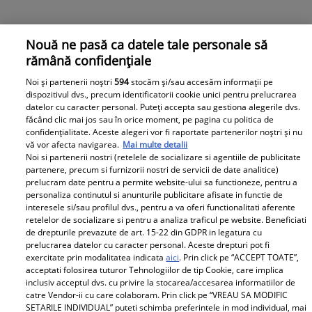
Nouă ne pasă ca datele tale personale să
rămână confidențiale
Noi și partenerii noștri
594
stocăm și/sau accesăm informații pe
dispozitivul dvs., precum identificatorii cookie unici pentru prelucrarea
datelor cu caracter personal. Puteți accepta sau gestiona alegerile dvs.
făcând clic mai jos sau în orice moment, pe pagina cu politica de
confidențialitate. Aceste alegeri vor fi raportate partenerilor noștri și nu
vă vor afecta navigarea.
Mai multe detalii
Noi si partenerii nostri (retelele de socializare si agentiile de publicitate
partenere, precum si furnizorii nostri de servicii de date analitice)
Cum vorbeau Mihaela Rădulescu și Felix Baumgartner
prelucram date pentru a permite website-ului sa functioneze, pentru a
unul cu celălalt când nu-i vedea nimeni: „Simplu!”.
personaliza continutul si anunturile publicitare afisate in functie de
interesele si/sau profilul dvs., pentru a va oferi functionalitati aferente
Videoclip din intimitatea celor doi
retelelor de socializare si pentru a analiza traficul pe website. Beneficiati
de drepturile prevazute de art. 15-22 din GDPR in legatura cu
prelucrarea datelor cu caracter personal. Aceste drepturi pot fi
exercitate prin modalitatea indicata
aici
. Prin click pe “ACCEPT TOATE”,
Parteneri
acceptati folosirea tuturor Tehnologiilor de tip Cookie, care implica
inclusiv acceptul dvs. cu privire la stocarea/accesarea informatiilor de
catre Vendor-ii cu care colaboram. Prin click pe “VREAU SA MODIFIC
SETARILE INDIVIDUAL” puteti schimba preferintele in mod individual, mai