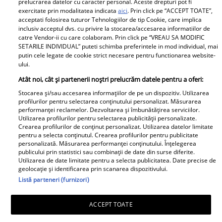
prelucrarea datelor cu caracter personal. Aceste drepturi pot fi
exercitate prin modalitatea indicata
aici
. Prin click pe “ACCEPT TOATE”,
Parteneri
acceptati folosirea tuturor Tehnologiilor de tip Cookie, care implica
inclusiv acceptul dvs. cu privire la stocarea/accesarea informatiilor de
catre Vendor-ii cu care colaboram. Prin click pe “VREAU SA MODIFIC
SETARILE INDIVIDUAL” puteti schimba preferintele in mod individual, mai
putin cele legate de cookie strict necesare pentru functionarea website-
ului.
Atât noi, cât și partenerii noștri prelucrăm datele pentru a oferi:
Stocarea și/sau accesarea informațiilor de pe un dispozitiv. Utilizarea
Tânărul din poză e azi
„Am cancer la sân. Am
profilurilor pentru selectarea conținutului personalizat. Măsurarea
performanței reclamelor. Dezvoltarea și îmbunătățirea serviciilor.
unul dintre cei mai
intrat în metastază”.
Utilizarea profilurilor pentru selectarea publicității personalizate.
cunoscuți români! Uită-
Alina Pușcău, mesaj
Crearea profilurilor de conținut personalizat. Utilizarea datelor limitate
pentru a selecta conținutul. Crearea profilurilor pentru publicitate
te bine la el, îl
tulburător de pe patul
personalizată. Măsurarea performanței conținutului. Înțelegerea
recunoști? Mulți îl
de spital. Ce au
publicului prin statistici sau combinații de date din surse diferite.
Utilizarea de date limitate pentru a selecta publicitatea. Date precise de
admiră, dar sunt și voci
anunțat-o medicii
geolocație și identificarea prin scanarea dispozitivului.
care îl critică
Listă parteneri (furnizori)
ACCEPT TOATE
E oficial!! Vedeta
La 2 ani de la superba