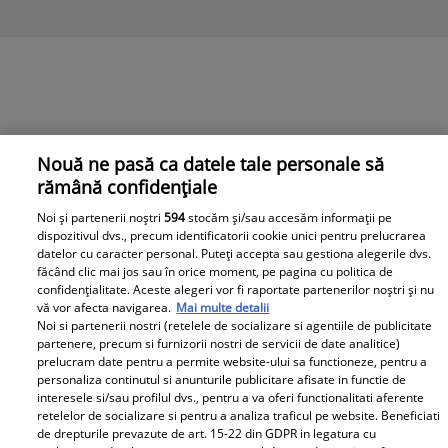
Nouă ne pasă ca datele tale personale să
rămână confidențiale
Noi și partenerii noștri
594
stocăm și/sau accesăm informații pe
dispozitivul dvs., precum identificatorii cookie unici pentru prelucrarea
datelor cu caracter personal. Puteți accepta sau gestiona alegerile dvs.
făcând clic mai jos sau în orice moment, pe pagina cu politica de
confidențialitate. Aceste alegeri vor fi raportate partenerilor noștri și nu
vă vor afecta navigarea.
Mai multe detalii
Noi si partenerii nostri (retelele de socializare si agentiile de publicitate
partenere, precum si furnizorii nostri de servicii de date analitice)
Văduva Neagră, din nou în public. Ce mai face Patrizia
prelucram date pentru a permite website-ului sa functioneze, pentru a
Reggiani, după ce a fost la închisoare 18 ani, acuzată
personaliza continutul si anunturile publicitare afisate in functie de
interesele si/sau profilul dvs., pentru a va oferi functionalitati aferente
de asasinarea moștenitorului Gucci
retelelor de socializare si pentru a analiza traficul pe website. Beneficiati
de drepturile prevazute de art. 15-22 din GDPR in legatura cu