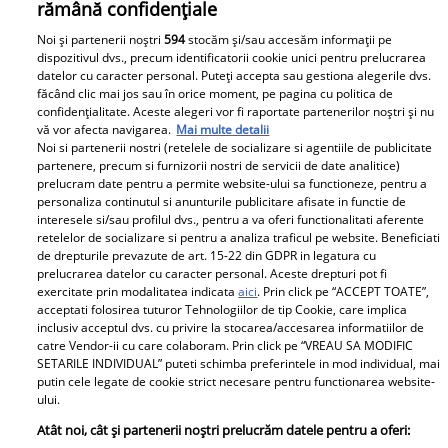
rămână confidențiale
Noi și partenerii noștri
594
stocăm și/sau accesăm informații pe
dispozitivul dvs., precum identificatorii cookie unici pentru prelucrarea
datelor cu caracter personal. Puteți accepta sau gestiona alegerile dvs.
Loredana Groza, videoclip viral pe Facebook. „Soțul
făcând clic mai jos sau în orice moment, pe pagina cu politica de
confidențialitate. Aceste alegeri vor fi raportate partenerilor noștri și nu
tău ce zice?”
vă vor afecta navigarea.
Mai multe detalii
Loredana Groza (52 de ani) este de o vreme din ce în ce
Noi si partenerii nostri (retelele de socializare si agentiile de publicitate
mai dezinvoltă în aparițiile sale. În mediul online, solista
partenere, precum si furnizorii nostri de servicii de date analitice)
prelucram date pentru a permite website-ului sa functioneze, pentru a
publică adesea fotografii și filmări în care este
personaliza continutul si anunturile publicitare afisate in functie de
surprinsă în ipostaze provocatoare, stârnind aprecieri,
interesele si/sau profilul dvs., pentru a va oferi functionalitati aferente
dar și multe critici.
retelelor de socializare si pentru a analiza traficul pe website. Beneficiati
de drepturile prevazute de art. 15-22 din GDPR in legatura cu
prelucrarea datelor cu caracter personal. Aceste drepturi pot fi
exercitate prin modalitatea indicata
aici
. Prin click pe “ACCEPT TOATE”,
Parteneri
acceptati folosirea tuturor Tehnologiilor de tip Cookie, care implica
inclusiv acceptul dvs. cu privire la stocarea/accesarea informatiilor de
catre Vendor-ii cu care colaboram. Prin click pe “VREAU SA MODIFIC
SETARILE INDIVIDUAL” puteti schimba preferintele in mod individual, mai
putin cele legate de cookie strict necesare pentru functionarea website-
ului.
Atât noi, cât și partenerii noștri prelucrăm datele pentru a oferi: