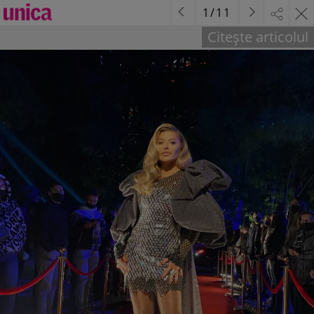
1
/
11
Citește articolul