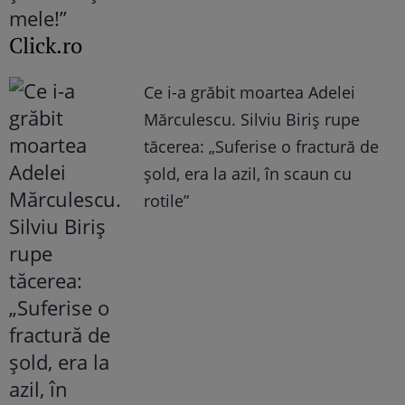
Click.ro
Ce i-a grăbit moartea Adelei
Mărculescu. Silviu Biriș rupe
tăcerea: „Suferise o fractură de
șold, era la azil, în scaun cu
rotile”