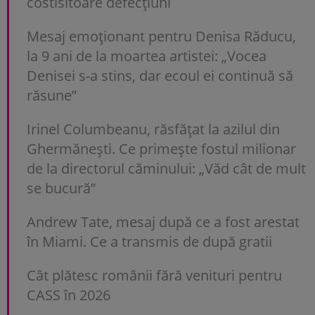
costisitoare defecțiuni
Mesaj emoționant pentru Denisa Răducu,
la 9 ani de la moartea artistei: „Vocea
Denisei s-a stins, dar ecoul ei continuă să
răsune”
Irinel Columbeanu, răsfățat la azilul din
Ghermănești. Ce primește fostul milionar
de la directorul căminului: „Văd cât de mult
se bucură”
Andrew Tate, mesaj după ce a fost arestat
în Miami. Ce a transmis de după gratii
Cât plătesc românii fără venituri pentru
CASS în 2026