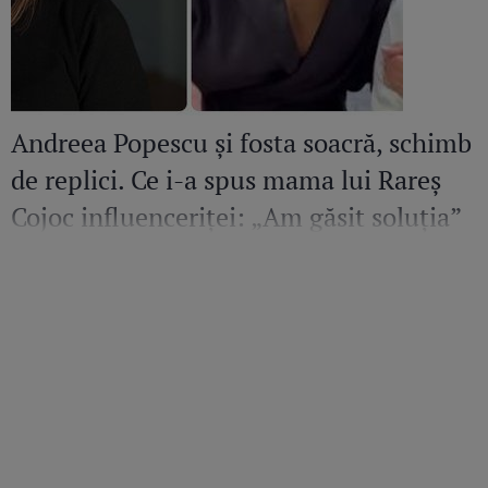
Andreea Popescu și fosta soacră, schimb
de replici. Ce i-a spus mama lui Rareș
Cojoc influenceriței: „Am găsit soluția”