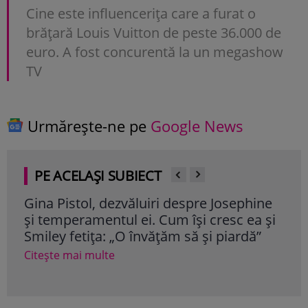
Cine este influencerița care a furat o
brățară Louis Vuitton de peste 36.000 de
euro. A fost concurentă la un megashow
TV
Urmărește-ne pe
Google News
PE ACELAȘI SUBIECT
Gina Pistol, dezvăluiri despre Josephine
Gina
și temperamentul ei. Cum își cresc ea și
cos
Smiley fetița: „O învățăm să și piardă”
foto
Citește mai multe
Cite