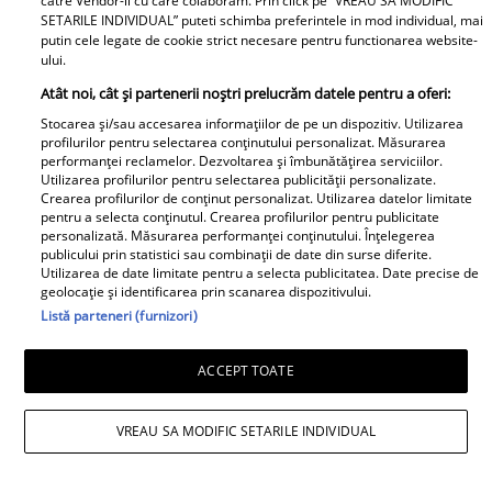
catre Vendor-ii cu care colaboram. Prin click pe “VREAU SA MODIFIC
SETARILE INDIVIDUAL” puteti schimba preferintele in mod individual, mai
putin cele legate de cookie strict necesare pentru functionarea website-
ului.
Acum s-a aflat!
Atât noi, cât și partenerii noștri prelucrăm datele pentru a oferi:
Adevăratul motiv pentru
Stocarea și/sau accesarea informațiilor de pe un dispozitiv. Utilizarea
Felicitări, Filip! La ce
care “Insula iubirii” a
profilurilor pentru selectarea conținutului personalizat. Măsurarea
liceu a intrat fiul genial
fost mutată în
performanței reclamelor. Dezvoltarea și îmbunătățirea serviciilor.
al Luminiței Anghel și
Utilizarea profilurilor pentru selectarea publicității personalizate.
septembrie. Fanii sunt
Crearea profilurilor de conținut personalizat. Utilizarea datelor limitate
ce note a luat la
revoltați, dar nu știau
pentru a selecta conținutul. Crearea profilurilor pentru publicitate
Evaluarea Națională. Ce
personalizată. Măsurarea performanței conținutului. Înțelegerea
acest detaliu
publicului prin statistici sau combinații de date din surse diferite.
a povestit solista acum
Utilizarea de date limitate pentru a selecta publicitatea. Date precise de
a stârnit un val de
geolocație și identificarea prin scanarea dispozitivului.
Listă parteneri (furnizori)
reacții “Primul pe lista
Adrian Rus „Sinner” a
lui de…”
murit. Ultimul mesaj al
Cine este eroul Mihail
ACCEPT TOATE
fostei iubite după
Soare, salvatorul lui
tragedia de la Brno
Alexandru, micuțul de 5
VREAU SA MODIFIC SETARILE INDIVIDUAL
frânge inimi
ani dispărut 3 zile în
pădure. Ce spune