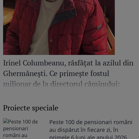
Irinel Columbeanu, răsfățat la azilul din
Ghermănești. Ce primește fostul
milionar de la directorul căminului:
„Văd cât de mult se bucură”
Proiecte speciale
Peste 100 de pensionari români
au dispărut în fiecare zi, în
primele 6 luni ale anului 2026.