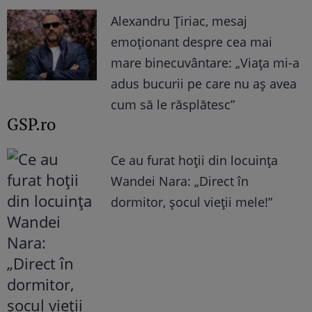
Alexandru Țiriac, mesaj
emoționant despre cea mai
mare binecuvântare: „Viața mi-a
adus bucurii pe care nu aș avea
cum să le răsplătesc”
GSP.ro
Ce au furat hoții din locuința
Wandei Nara: „Direct în
dormitor, șocul vieții mele!”