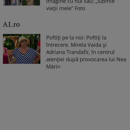
imagine cu fiul său: „Iubirile
vieții mele” Foto
A1.ro
Poftiți pe la noi: Poftiți la
întrecere. Mirela Vaida și
Adriana Trandafir, în centrul
atenției după provocarea lui Nea
Mărin