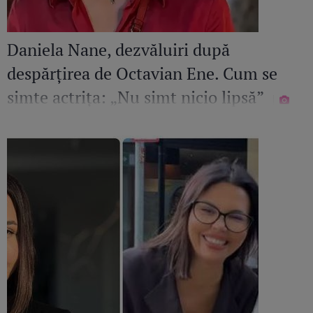
Daniela Nane, dezvăluiri după
despărțirea de Octavian Ene. Cum se
simte actrița: „Nu simt nicio lipsă”