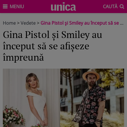
MENIU
CAUTĂ
Home
>
Vedete
>
Gina Pistol și Smiley au început să se afișeze împreună
Gina Pistol și Smiley au
început să se afișeze
împreună