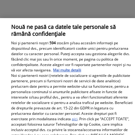
Nouă ne pasă ca datele tale personale să
rămână confidențiale
Observator News
Noi și partenerii noștri
594
stocăm și/sau accesăm informații pe
dispozitivul dvs., precum identificatorii cookie unici pentru prelucrarea
Cântăreţ celebru, la un pas să fie
datelor cu caracter personal. Puteți accepta sau gestiona alegerile dvs.
strivit de copac, în maşină.
făcând clic mai jos sau în orice moment, pe pagina cu politica de
"Uitaţi cum era să mor"
confidențialitate. Aceste alegeri vor fi raportate partenerilor noștri și nu
vă vor afecta navigarea.
Mai multe detalii
Noi si partenerii nostri (retelele de socializare si agentiile de publicitate
partenere, precum si furnizorii nostri de servicii de date analitice)
prelucram date pentru a permite website-ului sa functioneze, pentru a
personaliza continutul si anunturile publicitare afisate in functie de
Libertatea pentru Femei
interesele si/sau profilul dvs., pentru a va oferi functionalitati aferente
retelelor de socializare si pentru a analiza traficul pe website. Beneficiati
de drepturile prevazute de art. 15-22 din GDPR in legatura cu
prelucrarea datelor cu caracter personal. Aceste drepturi pot fi
exercitate prin modalitatea indicata
aici
. Prin click pe “ACCEPT TOATE”,
acceptati folosirea tuturor Tehnologiilor de tip Cookie, care implica
inclusiv acceptul dvs. cu privire la stocarea/accesarea informatiilor de