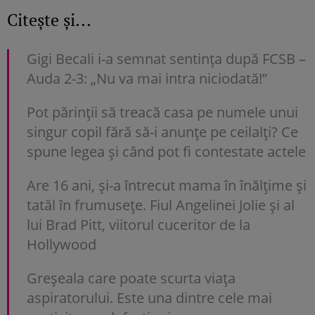
Citește și...
Gigi Becali i-a semnat sentința după FCSB –
Auda 2-3: „Nu va mai intra niciodată!”
Pot părinții să treacă casa pe numele unui
singur copil fără să-i anunțe pe ceilalți? Ce
spune legea și când pot fi contestate actele
Are 16 ani, și-a întrecut mama în înălțime și
tatăl în frumusețe. Fiul Angelinei Jolie și al
lui Brad Pitt, viitorul cuceritor de la
Hollywood
Greșeala care poate scurta viața
aspiratorului. Este una dintre cele mai