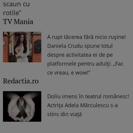
TV Mania
A rupt tăcerea fără nicio rușine!
Daniela Crudu spune totul
despre activitatea ei de pe
platformele pentru adulți: „Fac
ce vreau, e wow!”
Redactia.ro
Doliu imens în teatrul românesc!
Actrița Adela Mărculescu s-a
stins din viață