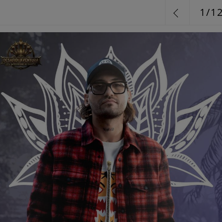
1
/
1