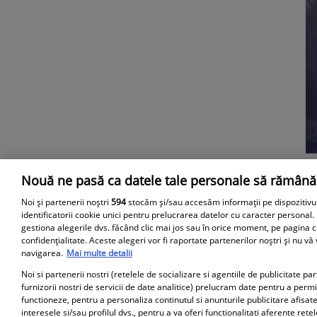
Nouă ne pasă ca datele tale personale să rămână
Parteneri
Noi și partenerii noștri
594
stocăm și/sau accesăm informații pe dispozitivu
identificatorii cookie unici pentru prelucrarea datelor cu caracter personal.
gestiona alegerile dvs. făcând clic mai jos sau în orice moment, pe pagina c
confidențialitate. Aceste alegeri vor fi raportate partenerilor noștri și nu vă
navigarea.
Mai multe detalii
Noi si partenerii nostri (retelele de socializare si agentiile de publicitate p
furnizorii nostri de servicii de date analitice) prelucram date pentru a perm
functioneze, pentru a personaliza continutul si anunturile publicitare afisate
interesele si/sau profilul dvs., pentru a va oferi functionalitati aferente retel