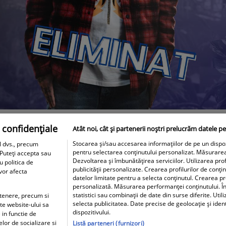
 confidențiale
Atât noi, cât și partenerii noștri prelucrăm datele pe
Stocarea și/sau accesarea informațiilor de pe un dispozit
l dvs., precum
pentru selectarea conținutului personalizat. Măsurare
 Puteți accepta sau
Dezvoltarea și îmbunătățirea serviciilor. Utilizarea prof
u politica de
publicității personalizate. Crearea profilurilor de conți
 vor afecta
datelor limitate pentru a selecta conținutul. Crearea pro
personalizată. Măsurarea performanței conținutului. În
statistici sau combinații de date din surse diferite. Util
artenere, precum si
selecta publicitatea. Date precise de geolocație și iden
ite website-ului sa
dispozitivului.
 in functie de
elor de socializare si
Listă parteneri (furnizori)