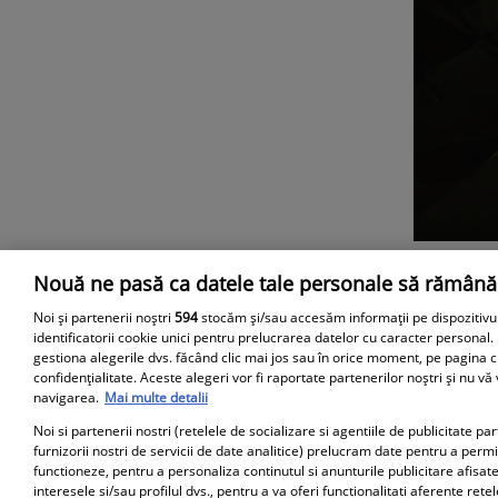
Nouă ne pasă ca datele tale personale să rămână
Parteneri
Noi și partenerii noștri
594
stocăm și/sau accesăm informații pe dispozitivu
identificatorii cookie unici pentru prelucrarea datelor cu caracter personal.
gestiona alegerile dvs. făcând clic mai jos sau în orice moment, pe pagina c
confidențialitate. Aceste alegeri vor fi raportate partenerilor noștri și nu vă
navigarea.
Mai multe detalii
Noi si partenerii nostri (retelele de socializare si agentiile de publicitate p
furnizorii nostri de servicii de date analitice) prelucram date pentru a perm
functioneze, pentru a personaliza continutul si anunturile publicitare afisate
interesele si/sau profilul dvs., pentru a va oferi functionalitati aferente retel