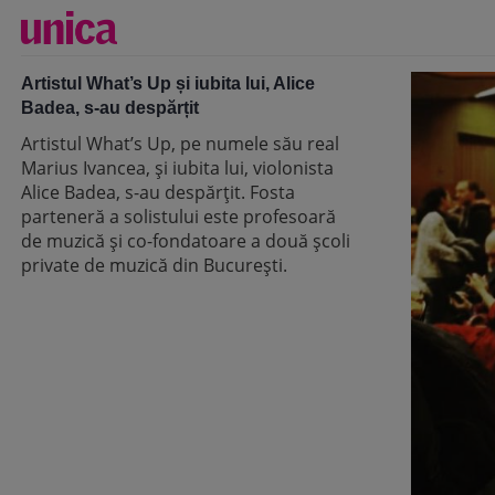
Artistul What’s Up și iubita lui, Alice
Badea, s-au despărțit
Artistul What’s Up, pe numele său real
Marius Ivancea, și iubita lui, violonista
Alice Badea, s-au despărțit. Fosta
parteneră a solistului este profesoară
de muzică și co-fondatoare a două școli
private de muzică din București.