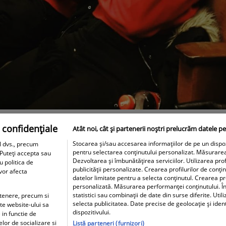
 confidențiale
Atât noi, cât și partenerii noștri prelucrăm datele pe
Stocarea și/sau accesarea informațiilor de pe un dispozit
l dvs., precum
pentru selectarea conținutului personalizat. Măsurare
 Puteți accepta sau
Dezvoltarea și îmbunătățirea serviciilor. Utilizarea prof
u politica de
publicității personalizate. Crearea profilurilor de conți
 vor afecta
datelor limitate pentru a selecta conținutul. Crearea pro
personalizată. Măsurarea performanței conținutului. În
statistici sau combinații de date din surse diferite. Util
artenere, precum si
selecta publicitatea. Date precise de geolocație și iden
ite website-ului sa
dispozitivului.
 in functie de
elor de socializare si
Listă parteneri (furnizori)