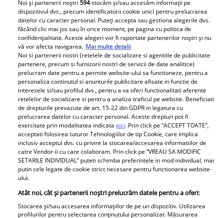
Noi și partenerii noștri
594
stocăm și/sau accesăm informații pe
dispozitivul dvs., precum identificatorii cookie unici pentru prelucrarea
datelor cu caracter personal. Puteți accepta sau gestiona alegerile dvs.
Andreea Perju s-a despărțit de iubit: „Fostul meu iubit
făcând clic mai jos sau în orice moment, pe pagina cu politica de
confidențialitate. Aceste alegeri vor fi raportate partenerilor noștri și nu
a fost beton”
vă vor afecta navigarea.
Mai multe detalii
Andreea Perju este din nou singură, după ce povestea
Noi si partenerii nostri (retelele de socializare si agentiile de publicitate
sa discretă de dragoste s-a încheiat. Actrița a făcut
partenere, precum si furnizorii nostri de servicii de date analitice)
prelucram date pentru a permite website-ului sa functioneze, pentru a
dezvăluirea în cadrul unei emisiuni în care a vorbit
personaliza continutul si anunturile publicitare afisate in functie de
despre vacanța petrecută cu acesta în Sri Lanka.
interesele si/sau profilul dvs., pentru a va oferi functionalitati aferente
Citește mai multe în articol.
retelelor de socializare si pentru a analiza traficul pe website. Beneficiati
de drepturile prevazute de art. 15-22 din GDPR in legatura cu
prelucrarea datelor cu caracter personal. Aceste drepturi pot fi
exercitate prin modalitatea indicata
aici
. Prin click pe “ACCEPT TOATE”,
Parteneri
acceptati folosirea tuturor Tehnologiilor de tip Cookie, care implica
inclusiv acceptul dvs. cu privire la stocarea/accesarea informatiilor de
catre Vendor-ii cu care colaboram. Prin click pe “VREAU SA MODIFIC
SETARILE INDIVIDUAL” puteti schimba preferintele in mod individual, mai
putin cele legate de cookie strict necesare pentru functionarea website-
ului.
Atât noi, cât și partenerii noștri prelucrăm datele pentru a oferi:
Stocarea și/sau accesarea informațiilor de pe un dispozitiv. Utilizarea
Tânărul din poză e azi
„Am cancer la sân. Am
profilurilor pentru selectarea conținutului personalizat. Măsurarea