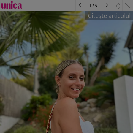
1
/
9
Citește articolul