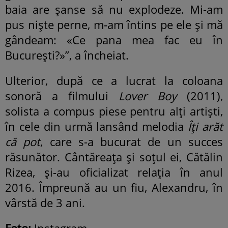
baia are șanse să nu explodeze. Mi-am
pus niște perne, m-am întins pe ele și mă
gândeam: «Ce pana mea fac eu în
București?»”, a încheiat.
Ulterior, după ce a lucrat la coloana
sonoră a filmului
Lover Boy
(2011),
solista a compus piese pentru alți artiști,
în cele din urmă lansând melodia
Îți arăt
că pot
, care s-a bucurat de un succes
răsunător. Cântăreața și soțul ei, Cătălin
Rizea, și-au oficializat relația în anul
2016. Împreună au un fiu, Alexandru, în
vârstă de 3 ani.