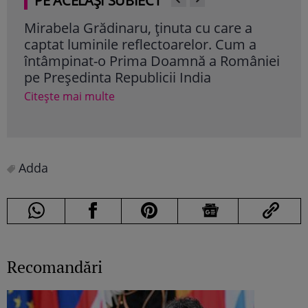
PE ACELAȘI SUBIECT
Mirabela Grădinaru, ținuta cu care a
Ce 
captat luminile reflectoarelor. Cum a
pent
întâmpinat-o Prima Doamnă a României
Dră
pe Președinta Republicii India
dar
pent
Citește mai multe
Cite
Adda
Recomandări