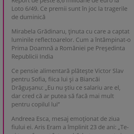
Report de peste 8,6 milioane de euro la
Loto 6/49. Ce premii sunt în joc la tragerile
de duminică
Mirabela Grădinaru, ținuta cu care a captat
luminile reflectoarelor. Cum a întâmpinat-o
Prima Doamnă a României pe Președinta
Republicii India
Ce pensie alimentară plătește Victor Slav
pentru Sofia, fiica lui și a Biancăi
Drăgușanu: „Eu nu știu ce salariu are el,
dar cred că ar putea să facă mai mult
pentru copilul lui”
Andreea Esca, mesaj emoționat de ziua
fiului ei. Aris Eram a împlinit 23 de ani: „Te-