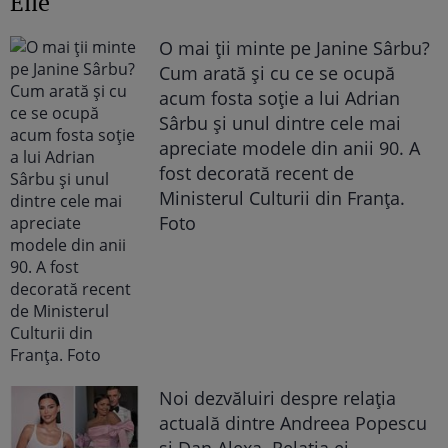
Elle
O mai ții minte pe Janine Sârbu?
Cum arată și cu ce se ocupă
acum fosta soție a lui Adrian
Sârbu și unul dintre cele mai
apreciate modele din anii 90. A
fost decorată recent de
Ministerul Culturii din Franța.
Foto
Noi dezvăluiri despre relația
actuală dintre Andreea Popescu
și Dan Alexa. Relația ei