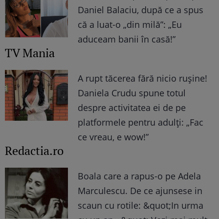
Daniel Balaciu, după ce a spus
că a luat-o „din milă”: „Eu
aduceam banii în casă!”
TV Mania
A rupt tăcerea fără nicio rușine!
Daniela Crudu spune totul
despre activitatea ei de pe
platformele pentru adulți: „Fac
ce vreau, e wow!”
Redactia.ro
Boala care a rapus-o pe Adela
Marculescu. De ce ajunsese in
scaun cu rotile: &quot;In urma