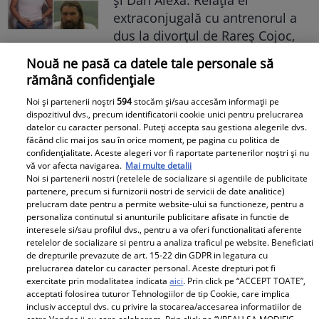
extraconjugală cu antrenorul a
dus la divorțul de Rareș Cojoc,
însă nimeni nu se aștepta la ce
Nouă ne pasă ca datele tale personale să
se întâmplă în prezent
rămână confidențiale
Este în culmea fericirii! Vedeta a
Noi și partenerii noștri
594
stocăm și/sau accesăm informații pe
dispozitivul dvs., precum identificatorii cookie unici pentru prelucrarea
devenit mamă pentru a doua
datelor cu caracter personal. Puteți accepta sau gestiona alegerile dvs.
oară și a dezvăluit prima
făcând clic mai jos sau în orice moment, pe pagina cu politica de
confidențialitate. Aceste alegeri vor fi raportate partenerilor noștri și nu
imagine cu fiul său: „Iubirile
vă vor afecta navigarea.
Mai multe detalii
vieții mele” Foto
Noi si partenerii nostri (retelele de socializare si agentiile de publicitate
partenere, precum si furnizorii nostri de servicii de date analitice)
prelucram date pentru a permite website-ului sa functioneze, pentru a
A1.ro
personaliza continutul si anunturile publicitare afisate in functie de
interesele si/sau profilul dvs., pentru a va oferi functionalitati aferente
retelelor de socializare si pentru a analiza traficul pe website. Beneficiati
Poftiți pe la noi: Poftiți la
de drepturile prevazute de art. 15-22 din GDPR in legatura cu
întrecere. Mirela Vaida și
prelucrarea datelor cu caracter personal. Aceste drepturi pot fi
Adriana Trandafir, în centrul
exercitate prin modalitatea indicata
aici
. Prin click pe “ACCEPT TOATE”,
acceptati folosirea tuturor Tehnologiilor de tip Cookie, care implica
atenției după provocarea lui Nea
inclusiv acceptul dvs. cu privire la stocarea/accesarea informatiilor de
Mărin