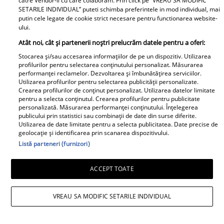
catre Vendor-ii cu care colaboram. Prin click pe “VREAU SA MODIFIC
SETARILE INDIVIDUAL” puteti schimba preferintele in mod individual, mai
putin cele legate de cookie strict necesare pentru functionarea website-
ului.
Atât noi, cât și partenerii noștri prelucrăm datele pentru a oferi:
Stocarea și/sau accesarea informațiilor de pe un dispozitiv. Utilizarea
profilurilor pentru selectarea conținutului personalizat. Măsurarea
performanței reclamelor. Dezvoltarea și îmbunătățirea serviciilor.
Utilizarea profilurilor pentru selectarea publicității personalizate.
Crearea profilurilor de conținut personalizat. Utilizarea datelor limitate
pentru a selecta conținutul. Crearea profilurilor pentru publicitate
personalizată. Măsurarea performanței conținutului. Înțelegerea
publicului prin statistici sau combinații de date din surse diferite.
Utilizarea de date limitate pentru a selecta publicitatea. Date precise de
geolocație și identificarea prin scanarea dispozitivului.
Listă parteneri (furnizori)
ACCEPT TOATE
VREAU SA MODIFIC SETARILE INDIVIDUAL