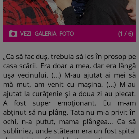
VEZI
GALERIA
FOTO
(1 / 6)
„Ca să fac duș, trebuia să ies în prosop pe
casa scării. Era doar a mea, dar era lângă
ușa vecinului. (…) M-au ajutat ai mei să
mă mut, am venit cu mașina. (…) M-au
ajutat la curățenie și a doua zi au plecat.
A fost super emoționant. Eu m-am
abținut să nu plâng. Tata nu m-a privit în
ochi, n-a putut, mama plângea… Ca să
subliniez, unde stăteam era un fost spital