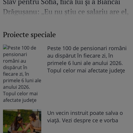
Slav pentru Sofia, fiica lui și a Biancăi
Drăgușanu: „Eu nu știu ce salariu are el,
dar cred că ar putea să facă mai mult
pentru copilul lui”
Proiecte speciale
Peste 100 de pensionari români
au dispărut în fiecare zi, în
primele 6 luni ale anului 2026.
Topul celor mai afectate județe
Un vecin instruit poate salva o
viață. Vezi despre ce e vorba