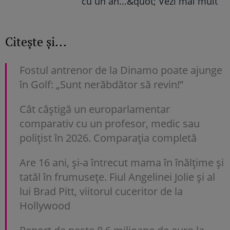
cu un an...&quot; Vezi mai mult
Citește și...
Fostul antrenor de la Dinamo poate ajunge
în Golf: „Sunt nerăbdător să revin!”
Cât câștigă un europarlamentar
comparativ cu un profesor, medic sau
polițist în 2026. Comparația completă
Are 16 ani, și-a întrecut mama în înălțime și
tatăl în frumusețe. Fiul Angelinei Jolie și al
lui Brad Pitt, viitorul cuceritor de la
Hollywood