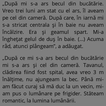
„După mi s-a ars becul din bucătărie.
Vreo trei luni am stat cu el ars, îl aveam
pe cel din cameră. După care, în iarnă mi
s-a stricat centrala și în baie nu aveam
încălzire. Era și geamul spart. Mi-a
înghețat gelul de duș în baie. (…) Acuma
râd, atunci plângeam”, a adăugat.
„După ce mi s-a ars becul din bucătărie
mi s-a ars și cel din cameră. Tavanul,
clădirea fiind fost spital, avea vreo 3 m
înălțime, nu ajungeam la bec. Până mi-
am făcut curaj să mă duc la un vecin, mi-
am pus o lumânare pe frigider. Stăteam
romantic, la lumina lumânării.