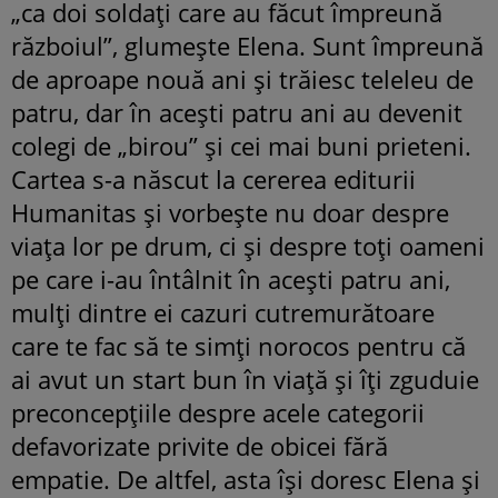
„ca doi soldați care au făcut împreună
războiul”, glumește Elena. Sunt împreună
de aproape nouă ani și trăiesc teleleu de
patru, dar în acești patru ani au devenit
colegi de „birou” și cei mai buni prieteni.
Cartea s-a născut la cererea editurii
Humanitas și vorbește nu doar despre
viața lor pe drum, ci și despre toți oameni
pe care i-au întâlnit în acești patru ani,
mulți dintre ei cazuri cutremurătoare
care te fac să te simți norocos pentru că
ai avut un start bun în viață și îți zguduie
preconcepțiile despre acele categorii
defavorizate privite de obicei fără
empatie. De altfel, asta își doresc Elena și