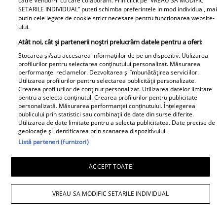
catre Vendor-ii cu care colaboram. Prin click pe “VREAU SA MODIFIC
despărțirea de Octavian Ene, uite
SETARILE INDIVIDUAL” puteti schimba preferintele in mod individual, mai
cum a răspuns Daniela Nane la
putin cele legate de cookie strict necesare pentru functionarea website-
ului.
o întrebare incomodă! ȘAH MAT!
Atât noi, cât și partenerii noștri prelucrăm datele pentru a oferi:
Stocarea și/sau accesarea informațiilor de pe un dispozitiv. Utilizarea
profilurilor pentru selectarea conținutului personalizat. Măsurarea
performanței reclamelor. Dezvoltarea și îmbunătățirea serviciilor.
Utilizarea profilurilor pentru selectarea publicității personalizate.
Crearea profilurilor de conținut personalizat. Utilizarea datelor limitate
pentru a selecta conținutul. Crearea profilurilor pentru publicitate
personalizată. Măsurarea performanței conținutului. Înțelegerea
publicului prin statistici sau combinații de date din surse diferite.
Cabral rupe tăcerea după
Utilizarea de date limitate pentru a selecta publicitatea. Date precise de
divorțul de Andreea Ibacka. „Nu
geolocație și identificarea prin scanarea dispozitivului.
mi-a convenit să spun asta cu
Listă parteneri (furnizori)
voce tare. M-a afectat”
ACCEPT TOATE
VREAU SA MODIFIC SETARILE INDIVIDUAL
Elle