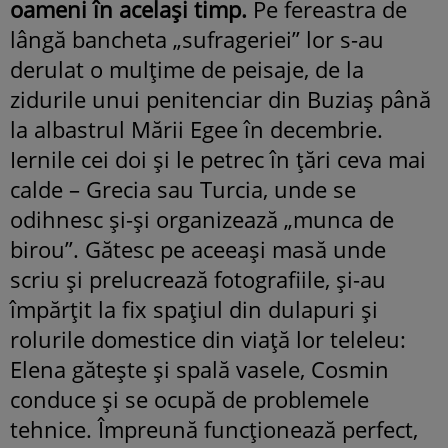
oameni în același timp.
Pe fereastra de
lângă bancheta „sufrageriei” lor s-au
derulat o mulțime de peisaje, de la
zidurile unui penitenciar din Buziaș până
la albastrul Mării Egee în decembrie.
Iernile cei doi și le petrec în țări ceva mai
calde – Grecia sau Turcia, unde se
odihnesc și-și organizează „munca de
birou”. Gătesc pe aceeași masă unde
scriu și prelucrează fotografiile, și-au
împărțit la fix spațiul din dulapuri și
rolurile domestice din viață lor teleleu:
Elena gătește și spală vasele, Cosmin
conduce și se ocupă de problemele
tehnice. Împreună funcționează perfect,