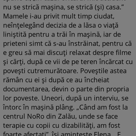
nu se strică mașina, se strică (și) casa.”
Mamele i-au privit mult timp ciudat,
neînțelegând decizia de a lăsa o viață
liniștită pentru a trăi în mașină, iar de
prieteni simt că s-au înstrăinat, pentru că
e greu să mai discuți relaxat despre filme
și cărți, după ce vii de pe teren încărcat cu
povești cutremurătoare. Poveștile astea
rămân cu ei și după ce au încheiat
documentarea, devin o parte din propria
lor poveste. Uneori, după un interviu, se
întorc în mașină plâng. „Când am fost la
centrul NoRo din Zalău, unde se face
terapie cu copii cu dizabilități, am fost
foarte afectați”, își amintește Elena. „E