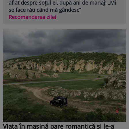
aflat despre soțul ei, după ani de mariaj! „Mi
se face rău când mă gândesc”
Recomandarea zilei
Viața în mașină pare romantică și le-a