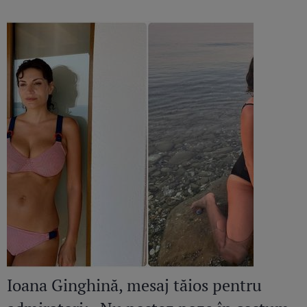
acuzații grave fostului soț
Ioana Ginghină, mesaj tăios pentru