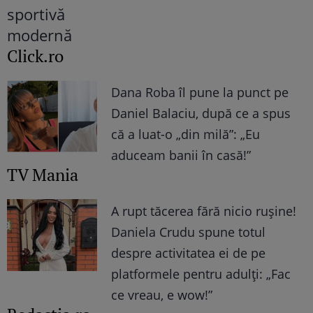
Click.ro
Dana Roba îl pune la punct pe
Daniel Balaciu, după ce a spus
că a luat-o „din milă”: „Eu
aduceam banii în casă!”
TV Mania
A rupt tăcerea fără nicio rușine!
Daniela Crudu spune totul
despre activitatea ei de pe
platformele pentru adulți: „Fac
ce vreau, e wow!”