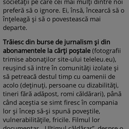
societății pe care cei mai mulți dintre noi
preferă să o ignore. Ei, însă, încearcă să o
înțeleagă și să o povestească mai
departe.
Trăiesc din burse de jurnalism și din
abonamentele la cărți poștale
(fotografii
trimise abonaților site-ului teleleu.eu),
reușind să intre în comunități izolate și
să petreacă destul timp cu oamenii de
acolo (deținuți, persoane cu dizabilități,
tineri fără adăpost, romi căldărari), până
când aceștia se simt firesc în compania
lor și încep să-și spună poveștile,
vulnerabilitățile, fricile. Filmul lor
documentar, „Ultimul căldărar”, despre o