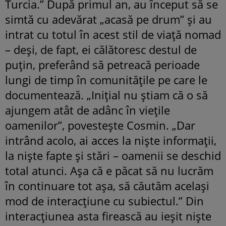
Turcia.” După primul an, au început să se
simtă cu adevărat „acasă pe drum” și au
intrat cu totul în acest stil de viață nomad
– deși, de fapt, ei călătoresc destul de
puțin, preferând să petreacă perioade
lungi de timp în comunitățile pe care le
documentează. „Inițial nu știam că o să
ajungem atât de adânc în viețile
oamenilor”, povestește Cosmin. „Dar
intrând acolo, ai acces la niște informații,
la niște fapte și stări – oamenii se deschid
total atunci. Așa că e păcat să nu lucrăm
în continuare tot așa, să căutăm același
mod de interacțiune cu subiectul.” Din
interacțiunea asta firească au ieșit niște