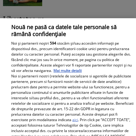
Libertatea.ro
Nouă ne pasă ca datele tale personale să
Cât costă un litru de benzină și
rămână confidențiale
motorină, marți, 21 iulie 2026, în
Noi și partenerii noștri
594
stocăm și/sau accesăm informații pe
București, Iași, Cluj-Napoca,
dispozitivul dvs., precum identificatorii cookie unici pentru prelucrarea
datelor cu caracter personal. Puteți accepta sau gestiona alegerile dvs.
Timișoara și Constanța
făcând clic mai jos sau în orice moment, pe pagina cu politica de
confidențialitate. Aceste alegeri vor fi raportate partenerilor noștri și nu
vă vor afecta navigarea.
Mai multe detalii
Noi si partenerii nostri (retelele de socializare si agentiile de publicitate
partenere, precum si furnizorii nostri de servicii de date analitice)
prelucram date pentru a permite website-ului sa functioneze, pentru a
personaliza continutul si anunturile publicitare afisate in functie de
interesele si/sau profilul dvs., pentru a va oferi functionalitati aferente
Avantaje
retelelor de socializare si pentru a analiza traficul pe website. Beneficiati
de drepturile prevazute de art. 15-22 din GDPR in legatura cu
prelucrarea datelor cu caracter personal. Aceste drepturi pot fi
Ea - 52, el - 29, atât aveau când s-
exercitate prin modalitatea indicata
aici
. Prin click pe “ACCEPT TOATE”,
au îndrăgostit, dar iubirea nu a
acceptati folosirea tuturor Tehnologiilor de tip Cookie, care implica
rezistat. La 6 luni de la
inclusiv acceptul dvs. cu privire la stocarea/accesarea informatiilor de