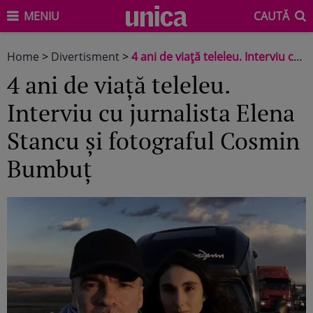
MENIU
CAUTĂ
Home
>
Divertisment
>
4 ani de viață teleleu. Interviu cu jurnalista Elena Stancu și fotograful Cosmin Bumbuț
4 ani de viață teleleu.
Interviu cu jurnalista Elena
Stancu și fotograful Cosmin
Bumbuț