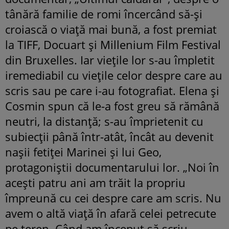
tânără familie de romi încercând să-și
croiască o viață mai bună, a fost premiat
la TIFF, Docuart și Millenium Film Festival
din Bruxelles. Iar viețile lor s-au împletit
iremediabil cu viețile celor despre care au
scris sau pe care i-au fotografiat. Elena și
Cosmin spun că le-a fost greu să rămână
neutri, la distanță; s-au împrietenit cu
subiecții până într-atât, încât au devenit
nașii fetiței Marinei și lui Geo,
protagoniștii documentarului lor. „Noi în
acești patru ani am trăit la propriu
împreună cu cei despre care am scris. Nu
avem o altă viață în afară celei petrecute
pe teren. Când am început să scriu