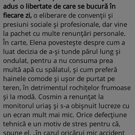
adus o libertate de care se bucură în
fiecare zi,
o eliberare de convenții și
presiuni sociale și profesionale, dar vine
la pachet cu multe renunțări personale.
În carte, Elena povestește despre cum a
luat decizia de a-și tunde părul lung și
ondulat, pentru a nu consuma prea
multă apă cu spălatul, și cum preferă
hainele comode și ușor de purtat pe
teren, în detrimentul rochițelor frumoase
și la modă. Cosmin a renunțat la
monitorul uriaș și s-a obișnuit lucreze cu
un ecran mult mai mic. Orice defecțiune
tehnică e un motiv de stres pentru că,
spune el, „în cazul oricărui mic accident