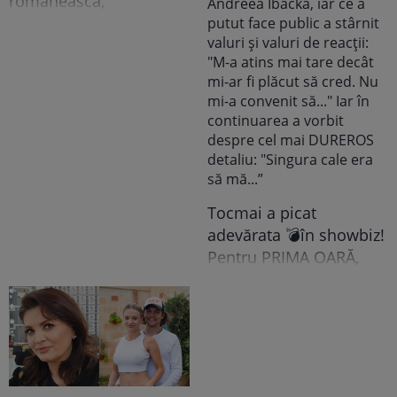
scandal!” Ce s-a
românească,
întâmplat e...
doamnelor,
domnișoarelor și
domnilor! Astăzi, Sorin
Grindeanu a făcut
ANUNȚUL pe care nici
colegii lui nu se
așteptau să-l audă. Într-
o mișcare FULGER,
liderul PSD tocmai a dat
Tocmai a picat
o veste importantă
adevărata 💣în showbiz!
Pentru PRIMA OARĂ,
Cabral rupe tăcerea
despre DIVORȚUL de
Andreea Ibacka, iar ce a
putut face public a
stârnit valuri și valuri de
reacții: "M-a atins mai