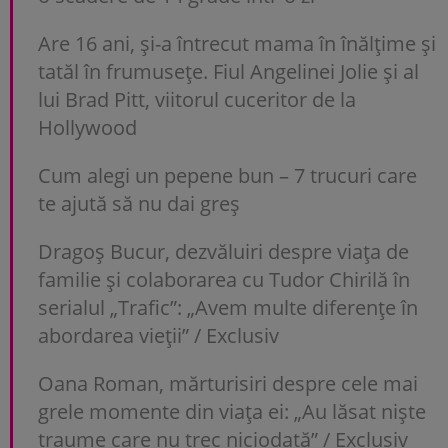
Are 16 ani, și-a întrecut mama în înălțime și
tatăl în frumusețe. Fiul Angelinei Jolie și al
lui Brad Pitt, viitorul cuceritor de la
Hollywood
Cum alegi un pepene bun – 7 trucuri care
te ajută să nu dai greș
Dragoș Bucur, dezvăluiri despre viața de
familie și colaborarea cu Tudor Chirilă în
serialul „Trafic”: „Avem multe diferențe în
abordarea vieții” / Exclusiv
Oana Roman, mărturisiri despre cele mai
grele momente din viața ei: „Au lăsat niște
traume care nu trec niciodată” / Exclusiv