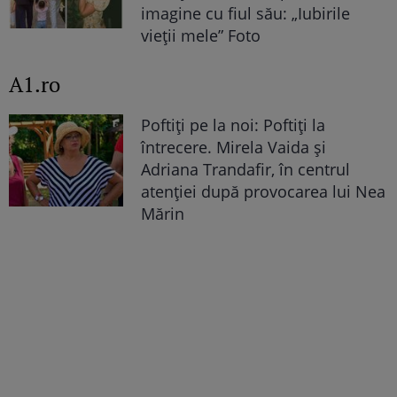
imagine cu fiul său: „Iubirile
vieții mele” Foto
A1.ro
Poftiți pe la noi: Poftiți la
întrecere. Mirela Vaida și
Adriana Trandafir, în centrul
atenției după provocarea lui Nea
Mărin