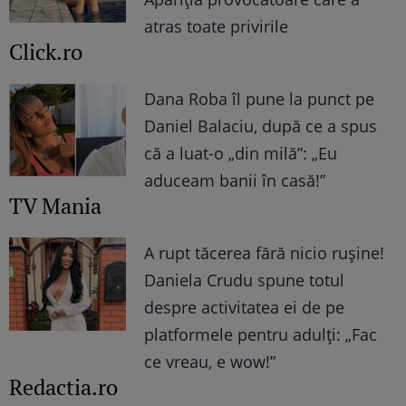
atras toate privirile
Click.ro
Dana Roba îl pune la punct pe
Daniel Balaciu, după ce a spus
că a luat-o „din milă”: „Eu
aduceam banii în casă!”
TV Mania
A rupt tăcerea fără nicio rușine!
Daniela Crudu spune totul
despre activitatea ei de pe
platformele pentru adulți: „Fac
ce vreau, e wow!”
Redactia.ro