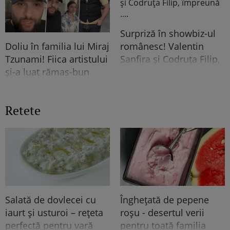
Surpriză în showbiz-ul
românesc! Valentin
Doliu în familia lui Miraj
Sanfira și Codruța Filip,
Tzunami! Fiica artistului
împreună ....
și-a luat rămas-bun
printr-un mesaj dureros
Retete
Salată de dovlecei cu
Înghețată de pepene
iaurt și usturoi – rețeta
roșu - desertul verii
perfectă pentru vară
pentru toată familia