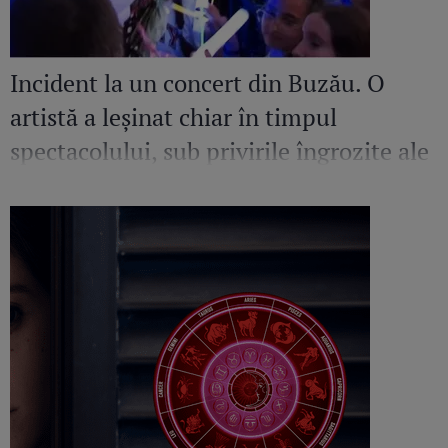
Incident la un concert din Buzău. O
artistă a leșinat chiar în timpul
spectacolului, sub privirile îngrozite ale
Mirelei Vaida