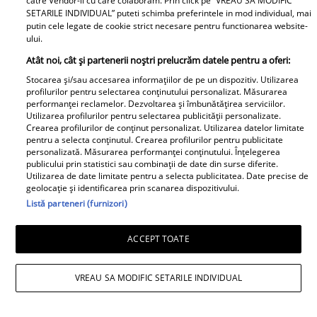
catre Vendor-ii cu care colaboram. Prin click pe “VREAU SA MODIFIC
SETARILE INDIVIDUAL” puteti schimba preferintele in mod individual, mai
putin cele legate de cookie strict necesare pentru functionarea website-
ului.
Atât noi, cât și partenerii noștri prelucrăm datele pentru a oferi:
Cine au fost părinții lui
Clipe extrem de grele
Nicușor Dan. Cu mama
pentru Angela Similea.
Stocarea și/sau accesarea informațiilor de pe un dispozitiv. Utilizarea
profilurilor pentru selectarea conținutului personalizat. Măsurarea
contabilă și tatăl
A rămas fără una dintre
performanței reclamelor. Dezvoltarea și îmbunătățirea serviciilor.
muncitor, primarul
cele mai dragi persoane
Utilizarea profilurilor pentru selectarea publicității personalizate.
Crearea profilurilor de conținut personalizat. Utilizarea datelor limitate
capitalei a dus o viață
din viața ei
pentru a selecta conținutul. Crearea profilurilor pentru publicitate
modestă în Făgăraș
personalizată. Măsurarea performanței conținutului. Înțelegerea
publicului prin statistici sau combinații de date din surse diferite.
Utilizarea de date limitate pentru a selecta publicitatea. Date precise de
geolocație și identificarea prin scanarea dispozitivului.
Listă parteneri (furnizori)
Iulia Vântur, adevărul
Cine este Roxana,
despre legătura cu
femeia cu care Victor
ACCEPT TOATE
Ricky Martin. &quot;O
Ponta a fost căsătorit
să țin minte toată
înainte de Daciana
VREAU SA MODIFIC SETARILE INDIVIDUAL
viața&quot;
Sârbu. A fost coleg de
Doctorul Zilei
liceu cu prima soție