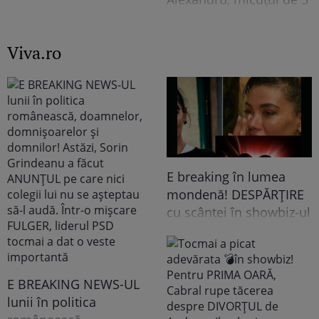
frânge inimi
ani dispărut 3 zile în
pădure. Ce spune
Viva.ro
despre copiii lui
E breaking în lumea
mondenă! DESPĂRȚIRE
cu scântei în showbiz-ul
românesc! Îndrăgita
noastră vedetă a
recunoscut TOT, dar
tooot: „Mă abțin să nu-i
E BREAKING NEWS-UL
scriu. Am făcut
lunii în politica