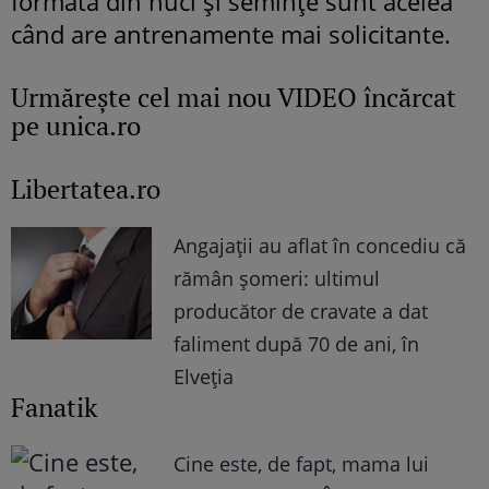
formată din nuci și semințe sunt acelea
când are antrenamente mai solicitante.
Urmăreşte cel mai nou VIDEO încărcat
pe unica.ro
Libertatea.ro
Angajații au aflat în concediu că
rămân șomeri: ultimul
producător de cravate a dat
faliment după 70 de ani, în
Elveția
Fanatik
Cine este, de fapt, mama lui