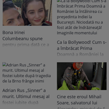
Bona Irinei
Columbeanu spune
Ca la Bollywood! Cum s-
pentru prima dată ce a
a îmbrăcat Prima
trăit în vila de la
Doamnă a României la
Izvorani. Ce nu s-a văzut
întâlnirea cu președinta
niciodată la TV: ”Eu am
Indiei la București.
cunoscut o altă latură a
Niciodată nu a fost atât
relației lor. În casă era o
de îndrăzneață!
atmosferă..."
Imaginile momentului
Adrian Rus „Sinner” a
murit. Ultimul mesaj al
Cine este eroul Mihail
fostei iubite după
Soare, salvatorul lui
tragedia de la Brno
Alexandru, micuțul de 5