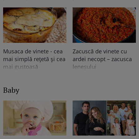
Musaca de vinete - cea
Zacuscă de vinete cu
mai simplă rețetă și cea
ardei necopt – zacusca
mai gustoasă
leneșului
Baby