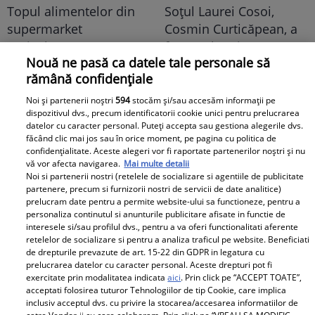
Topul alimentelor din
Soțul Laurei Cosoi,
supermarket
Cosmin Curticăpean, a
periculoase pentru
făcut cel mai așteptat
Nouă ne pasă ca datele tale personale să
copii. Atenționarea
anunț - a spus sexul
rămână confidențiale
nutriționiștilor
celui de-al 5-lea copil!!
După 4 fetițe urmează...
Noi și partenerii noștri
594
stocăm și/sau accesăm informații pe
dispozitivul dvs., precum identificatorii cookie unici pentru prelucrarea
Ce frumoooos!
datelor cu caracter personal. Puteți accepta sau gestiona alegerile dvs.
făcând clic mai jos sau în orice moment, pe pagina cu politica de
confidențialitate. Aceste alegeri vor fi raportate partenerilor noștri și nu
vă vor afecta navigarea.
Mai multe detalii
Lucruri esențiale pentru
Dr. Mihai Craiu:
Noi si partenerii nostri (retelele de socializare si agentiile de publicitate
un start bun în
Manevrele esențiale de
partenere, precum si furnizorii nostri de servicii de date analitice)
dezvoltarea copiilor
prim ajutor în cazul în
prelucram date pentru a permite website-ului sa functioneze, pentru a
personaliza continutul si anunturile publicitare afisate in functie de
care copilul se îneacă
interesele si/sau profilul dvs., pentru a va oferi functionalitati aferente
retelelor de socializare si pentru a analiza traficul pe website. Beneficiati
Diva Hair
de drepturile prevazute de art. 15-22 din GDPR in legatura cu
prelucrarea datelor cu caracter personal. Aceste drepturi pot fi
exercitate prin modalitatea indicata
aici
. Prin click pe “ACCEPT TOATE”,
acceptati folosirea tuturor Tehnologiilor de tip Cookie, care implica
inclusiv acceptul dvs. cu privire la stocarea/accesarea informatiilor de