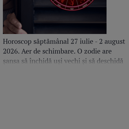
Horoscop săptămânal 27 iulie - 2 august
2026. Aer de schimbare. O zodie are
șansa să închidă uși vechi și să deschidă
altele pline de promisiuni