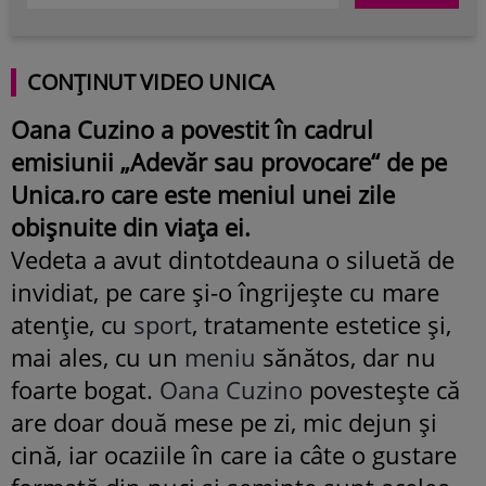
CONȚINUT VIDEO UNICA
Oana Cuzino a povestit în cadrul
emisiunii „Adevăr sau provocare“ de pe
Unica.ro care este meniul unei zile
obișnuite din viața ei.
Vedeta a avut dintotdeauna o siluetă de
invidiat, pe care și-o îngrijește cu mare
atenție, cu
sport
, tratamente estetice și,
mai ales, cu un
meniu
sănătos, dar nu
foarte bogat.
Oana Cuzino
povestește că
are doar două mese pe zi, mic dejun și
cină, iar ocaziile în care ia câte o gustare