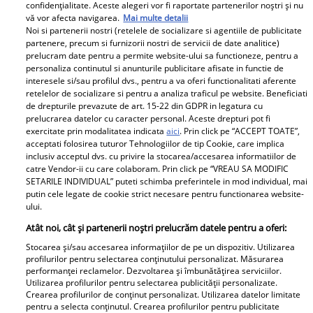
confidențialitate. Aceste alegeri vor fi raportate partenerilor noștri și nu
vă vor afecta navigarea.
Mai multe detalii
Noi si partenerii nostri (retelele de socializare si agentiile de publicitate
Tily Niculae a născut un băiețel. Ce nume va primi cel
partenere, precum si furnizorii nostri de servicii de date analitice)
de-al doilea copil al vedetei
prelucram date pentru a permite website-ului sa functioneze, pentru a
personaliza continutul si anunturile publicitare afisate in functie de
Tily Niculae, actrița din celebrul serial ‘La Bloc’ a născut,
interesele si/sau profilul dvs., pentru a va oferi functionalitati aferente
joi, 26 martie, un băiat perfect sănătos.
retelelor de socializare si pentru a analiza traficul pe website. Beneficiati
de drepturile prevazute de art. 15-22 din GDPR in legatura cu
prelucrarea datelor cu caracter personal. Aceste drepturi pot fi
exercitate prin modalitatea indicata
aici
. Prin click pe “ACCEPT TOATE”,
Parteneri
acceptati folosirea tuturor Tehnologiilor de tip Cookie, care implica
inclusiv acceptul dvs. cu privire la stocarea/accesarea informatiilor de
catre Vendor-ii cu care colaboram. Prin click pe “VREAU SA MODIFIC
SETARILE INDIVIDUAL” puteti schimba preferintele in mod individual, mai
putin cele legate de cookie strict necesare pentru functionarea website-
ului.
Atât noi, cât și partenerii noștri prelucrăm datele pentru a oferi:
Stocarea și/sau accesarea informațiilor de pe un dispozitiv. Utilizarea
Tânărul din poză e azi
„Am cancer la sân. Am
profilurilor pentru selectarea conținutului personalizat. Măsurarea
performanței reclamelor. Dezvoltarea și îmbunătățirea serviciilor.
unul dintre cei mai
intrat în metastază”.
Utilizarea profilurilor pentru selectarea publicității personalizate.
cunoscuți români! Uită-
Alina Pușcău, mesaj
Crearea profilurilor de conținut personalizat. Utilizarea datelor limitate
pentru a selecta conținutul. Crearea profilurilor pentru publicitate
te bine la el, îl
tulburător de pe patul