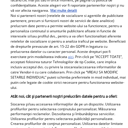
făcând clic mai jos sau în orice moment, pe pagina cu politica de
confidențialitate. Aceste alegeri vor fi raportate partenerilor noștri și nu
Povestea de dragoste dintre Giulia Anghelescu și Vlad
vă vor afecta navigarea.
Mai multe detalii
Huidu de la Power Couple România, sezonul 2. Au doi
Noi si partenerii nostri (retelele de socializare si agentiile de publicitate
copii și au trecut printr-o despărțire de un an și
partenere, precum si furnizorii nostri de servicii de date analitice)
jumătate
prelucram date pentru a permite website-ului sa functioneze, pentru a
personaliza continutul si anunturile publicitare afisate in functie de
Giulia Anghelescu și Vlad Huidu la Power Couple
interesele si/sau profilul dvs., pentru a va oferi functionalitati aferente
România, sezonul 2
retelelor de socializare si pentru a analiza traficul pe website. Beneficiati
de drepturile prevazute de art. 15-22 din GDPR in legatura cu
prelucrarea datelor cu caracter personal. Aceste drepturi pot fi
exercitate prin modalitatea indicata
aici
. Prin click pe “ACCEPT TOATE”,
Parteneri
acceptati folosirea tuturor Tehnologiilor de tip Cookie, care implica
inclusiv acceptul dvs. cu privire la stocarea/accesarea informatiilor de
catre Vendor-ii cu care colaboram. Prin click pe “VREAU SA MODIFIC
SETARILE INDIVIDUAL” puteti schimba preferintele in mod individual, mai
putin cele legate de cookie strict necesare pentru functionarea website-
ului.
Atât noi, cât și partenerii noștri prelucrăm datele pentru a oferi:
Stocarea și/sau accesarea informațiilor de pe un dispozitiv. Utilizarea
Wooow, ce schimbare!!
Cum a descoperit Alina
profilurilor pentru selectarea conținutului personalizat. Măsurarea
performanței reclamelor. Dezvoltarea și îmbunătățirea serviciilor.
Cum arată Sorin
Pușcău că are cancer.
Utilizarea profilurilor pentru selectarea publicității personalizate.
Gonțea la 2 ani de când
Primele semne care au
Crearea profilurilor de conținut personalizat. Utilizarea datelor limitate