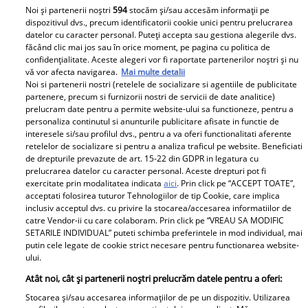
Noi și partenerii noștri
594
stocăm și/sau accesăm informații pe
dispozitivul dvs., precum identificatorii cookie unici pentru prelucrarea
datelor cu caracter personal. Puteți accepta sau gestiona alegerile dvs.
făcând clic mai jos sau în orice moment, pe pagina cu politica de
confidențialitate. Aceste alegeri vor fi raportate partenerilor noștri și nu
vă vor afecta navigarea.
Mai multe detalii
Noi si partenerii nostri (retelele de socializare si agentiile de publicitate
Patrice Cărăușan și iubitul ei se căsătoresc. Fosta
partenere, precum si furnizorii nostri de servicii de date analitice)
concurentă de la Survivor România 2026 a primit inelul
prelucram date pentru a permite website-ului sa functioneze, pentru a
de logodnă. „DA, din toată inima!”
personaliza continutul si anunturile publicitare afisate in functie de
interesele si/sau profilul dvs., pentru a va oferi functionalitati aferente
Patrice Cărăușan si iubitul 2
retelelor de socializare si pentru a analiza traficul pe website. Beneficiati
de drepturile prevazute de art. 15-22 din GDPR in legatura cu
prelucrarea datelor cu caracter personal. Aceste drepturi pot fi
exercitate prin modalitatea indicata
aici
. Prin click pe “ACCEPT TOATE”,
Parteneri
acceptati folosirea tuturor Tehnologiilor de tip Cookie, care implica
inclusiv acceptul dvs. cu privire la stocarea/accesarea informatiilor de
catre Vendor-ii cu care colaboram. Prin click pe “VREAU SA MODIFIC
SETARILE INDIVIDUAL” puteti schimba preferintele in mod individual, mai
putin cele legate de cookie strict necesare pentru functionarea website-
ului.
Atât noi, cât și partenerii noștri prelucrăm datele pentru a oferi:
Stocarea și/sau accesarea informațiilor de pe un dispozitiv. Utilizarea