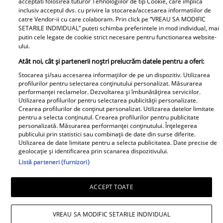
făcut Palatul Cotroceni
acceptati folosirea tuturor Tehnologiilor de tip Cookie, care implica
inclusiv acceptul dvs. cu privire la stocarea/accesarea informatiilor de
Scandalul care nu s-a
catre Vendor-ii cu care colaboram. Prin click pe “VREAU SA MODIFIC
văzut la TV! După
SETARILE INDIVIDUAL” puteti schimba preferintele in mod individual, mai
putin cele legate de cookie strict necesare pentru functionarea website-
fluierul final, în timp ce
ului.
Lamine Yamal și Messi
Atât noi, cât și partenerii noștri prelucrăm datele pentru a oferi:
se îmbrățișau, pe teren
Stocarea și/sau accesarea informațiilor de pe un dispozitiv. Utilizarea
a început bătaia! Un
Din păcate, e adevărat!
profilurilor pentru selectarea conținutului personalizat. Măsurarea
jucător a fost eliminat
performanței reclamelor. Dezvoltarea și îmbunătățirea serviciilor.
S-au despărțit și ei... E
Utilizarea profilurilor pentru selectarea publicității personalizate.
după fluierul final! FIFA
vestea tristă a zilei în
Crearea profilurilor de conținut personalizat. Utilizarea datelor limitate
analizează imaginile
pentru a selecta conținutul. Crearea profilurilor pentru publicitate
showbiz! Pozau în cel
personalizată. Măsurarea performanței conținutului. Înțelegerea
mai fericit cuplu, dar
publicului prin statistici sau combinații de date din surse diferite.
Utilizarea de date limitate pentru a selecta publicitatea. Date precise de
realitatea era, din
geolocație și identificarea prin scanarea dispozitivului.
păcate, alta
Listă parteneri (furnizori)
ACCEPT TOATE
Divorț la nivel înalt în
politică. Incredibil ce a
VREAU SA MODIFIC SETARILE INDIVIDUAL
aflat despre soțul ei,