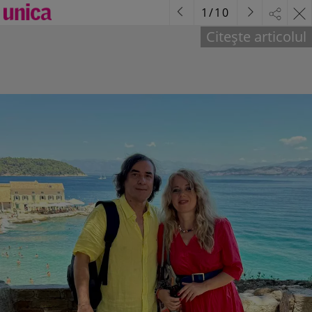
1
/
10
Citește articolul