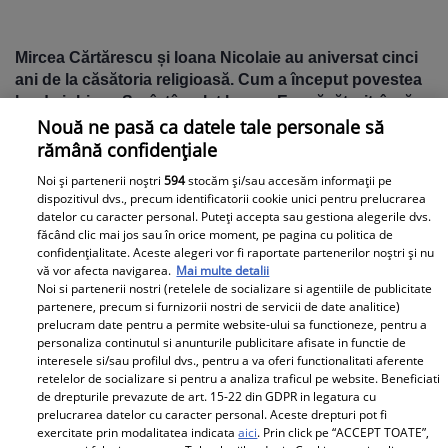
Mircea Cărtărescu și Ioana Nicolaie au aniversat cinci
ani de la căsătoria religioasă. Cum a început povestea
lor de iubire: „S-a întâmplat brusc. Era căsătorit, încă,
și eu eram într-o altă relație”
Nouă ne pasă ca datele tale personale să
rămână confidențiale
Mircea Cărtărescu și Ioana Nicolaie, soția lui
Noi și partenerii noștri
594
stocăm și/sau accesăm informații pe
dispozitivul dvs., precum identificatorii cookie unici pentru prelucrarea
Parteneri
datelor cu caracter personal. Puteți accepta sau gestiona alegerile dvs.
făcând clic mai jos sau în orice moment, pe pagina cu politica de
confidențialitate. Aceste alegeri vor fi raportate partenerilor noștri și nu
vă vor afecta navigarea.
Mai multe detalii
Noi si partenerii nostri (retelele de socializare si agentiile de publicitate
partenere, precum si furnizorii nostri de servicii de date analitice)
prelucram date pentru a permite website-ului sa functioneze, pentru a
personaliza continutul si anunturile publicitare afisate in functie de
interesele si/sau profilul dvs., pentru a va oferi functionalitati aferente
Lovitură dură pentru
retelelor de socializare si pentru a analiza traficul pe website. Beneficiati
George Simion, liderul
de drepturile prevazute de art. 15-22 din GDPR in legatura cu
prelucrarea datelor cu caracter personal. Aceste drepturi pot fi
AUR! Ce anunț oficial a
exercitate prin modalitatea indicata
aici
. Prin click pe “ACCEPT TOATE”,