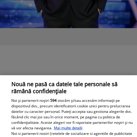
Nouă ne pasă ca datele tale personale să
rămână confidențiale
Noi și partenerii noștri
594
stocăm și/sau accesăm informații pe
dispozitivul dvs., precum identificatorii cookie unici pentru prelucrarea
datelor cu caracter personal. Puteți accepta sau gestiona alegerile dvs.
făcând clic mai jos sau în orice moment, pe pagina cu politica de
confidențialitate. Aceste alegeri vor fi raportate partenerilor noștri și nu
vă vor afecta navigarea.
Mai multe detalii
Noi si partenerii nostri (retelele de socializare si agentiile de publicitate