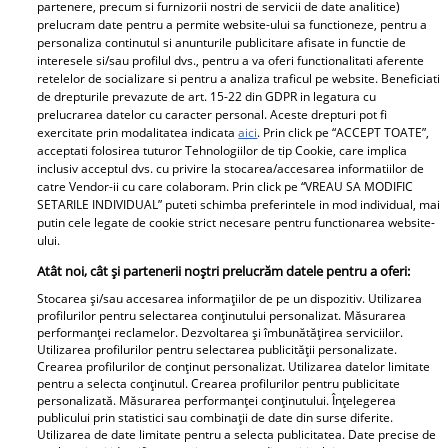
partenere, precum si furnizorii nostri de servicii de date analitice)
De ce a lipsit Aurelian Temișan de la cununia civilă a
prelucram date pentru a permite website-ului sa functioneze, pentru a
personaliza continutul si anunturile publicitare afisate in functie de
Andreei Bălan: „I-am refuzat invitația!”
interesele si/sau profilul dvs., pentru a va oferi functionalitati aferente
Aurelian Temișan la „Te cunosc de undeva!”, sezonul 21
retelelor de socializare si pentru a analiza traficul pe website. Beneficiati
de drepturile prevazute de art. 15-22 din GDPR in legatura cu
prelucrarea datelor cu caracter personal. Aceste drepturi pot fi
exercitate prin modalitatea indicata
aici
. Prin click pe “ACCEPT TOATE”,
Parteneri
acceptati folosirea tuturor Tehnologiilor de tip Cookie, care implica
inclusiv acceptul dvs. cu privire la stocarea/accesarea informatiilor de
catre Vendor-ii cu care colaboram. Prin click pe “VREAU SA MODIFIC
SETARILE INDIVIDUAL” puteti schimba preferintele in mod individual, mai
putin cele legate de cookie strict necesare pentru functionarea website-
ului.
Atât noi, cât și partenerii noștri prelucrăm datele pentru a oferi:
Stocarea și/sau accesarea informațiilor de pe un dispozitiv. Utilizarea
Tânărul din poză e azi
„Am cancer la sân. Am
profilurilor pentru selectarea conținutului personalizat. Măsurarea
performanței reclamelor. Dezvoltarea și îmbunătățirea serviciilor.
unul dintre cei mai
intrat în metastază”.
Utilizarea profilurilor pentru selectarea publicității personalizate.
cunoscuți români! Uită-
Alina Pușcău, mesaj
Crearea profilurilor de conținut personalizat. Utilizarea datelor limitate
pentru a selecta conținutul. Crearea profilurilor pentru publicitate
te bine la el, îl
tulburător de pe patul
personalizată. Măsurarea performanței conținutului. Înțelegerea
recunoști? Mulți îl
de spital. Ce au
publicului prin statistici sau combinații de date din surse diferite.
Utilizarea de date limitate pentru a selecta publicitatea. Date precise de
admiră, dar sunt și voci
anunțat-o medicii