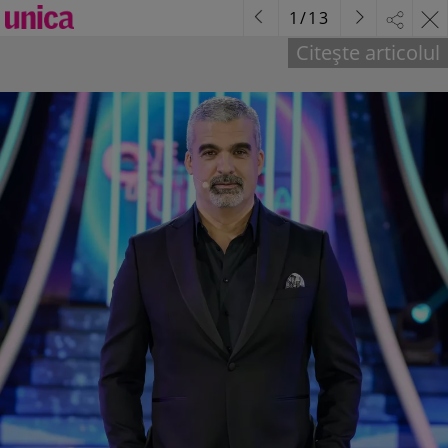
1
/
13
Citește articolul