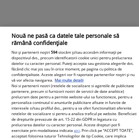
Nouă ne pasă ca datele tale personale să
Regula de aur a Prințesei Diana pe care Kate Middleton
rămână confidențiale
o respectă cu strictețe. Stilul de parenting adoptat de
Noi și partenerii noștri
594
stocăm și/sau accesăm informații pe
Prinții de Wales
dispozitivul dvs., precum identificatorii cookie unici pentru prelucrarea
datelor cu caracter personal. Puteți accepta sau gestiona alegerile dvs.
Kate Middleton și Prințul William își pun
făcând clic mai jos sau în orice moment, pe pagina cu politica de
responsabilitățile de părinți mai presus de orice
confidențialitate. Aceste alegeri vor fi raportate partenerilor noștri și nu
altceva, iar Prințesa de Wales a adoptat „regula de aur”
vă vor afecta navigarea.
Mai multe detalii
a regretatei Prințese Diana când vine vorba de
Noi si partenerii nostri (retelele de socializare si agentiile de publicitate
parenting. Deși acum urmează un tratament pentru
partenere, precum si furnizorii nostri de servicii de date analitice)
prelucram date pentru a permite website-ului sa functioneze, pentru a
cancer, Catherine continuă să aibă grijă de cei trei copii
personaliza continutul si anunturile publicitare afisate in functie de
ai săi, Prințul George, Prințesa Charlotte și Prințul
interesele si/sau profilul dvs., pentru a va oferi functionalitati aferente
Louis. Citește mai multe în articol.
retelelor de socializare si pentru a analiza traficul pe website. Beneficiati
de drepturile prevazute de art. 15-22 din GDPR in legatura cu
prelucrarea datelor cu caracter personal. Aceste drepturi pot fi
exercitate prin modalitatea indicata
aici
. Prin click pe “ACCEPT TOATE”,
Parteneri
acceptati folosirea tuturor Tehnologiilor de tip Cookie, care implica