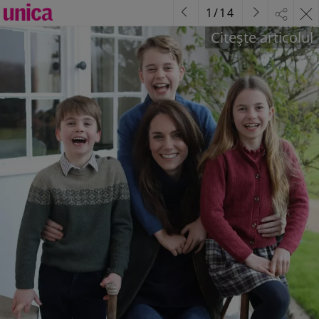
1
/
14
Citește articolul