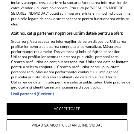
inclusiv acceptul dvs. cu privire la stocarea/accesarea informatiilor de
catre Vendor-ii cu care colaboram. Prin click pe “VREAU SA MODIFIC
SETARILE INDIVIDUAL” puteti schimba preferintele in mod individual, mai
putin cele legate de cookie strict necesare pentru functionarea website-
ului.
Atât noi, cât și partenerii noștri prelucrăm datele pentru a oferi:
Stocarea și/sau accesarea informațiilor de pe un dispozitiv. Utilizarea
Tânărul din poză e azi
„Am cancer la sân. Am
profilurilor pentru selectarea conținutului personalizat. Măsurarea
performanței reclamelor. Dezvoltarea și îmbunătățirea serviciilor.
unul dintre cei mai
intrat în metastază”.
Utilizarea profilurilor pentru selectarea publicității personalizate.
cunoscuți români! Uită-
Alina Pușcău, mesaj
Crearea profilurilor de conținut personalizat. Utilizarea datelor limitate
pentru a selecta conținutul. Crearea profilurilor pentru publicitate
te bine la el, îl
tulburător de pe patul
personalizată. Măsurarea performanței conținutului. Înțelegerea
recunoști? Mulți îl
de spital. Ce au
publicului prin statistici sau combinații de date din surse diferite.
Utilizarea de date limitate pentru a selecta publicitatea. Date precise de
admiră, dar sunt și voci
anunțat-o medicii
geolocație și identificarea prin scanarea dispozitivului.
care îl critică
Listă parteneri (furnizori)
ACCEPT TOATE
E oficial!! Vedeta
La 2 ani de la superba
noastră s-a despărțit
nuntă, încă un cuplu
VREAU SA MODIFIC SETARILE INDIVIDUAL
de iubitul ei, la 3 ani de
celebru din România