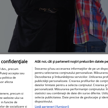
 confidențiale
Atât noi, cât și partenerii noștri prelucrăm datele pe
Stocarea și/sau accesarea informațiilor de pe un dispozit
l dvs., precum
pentru selectarea conținutului personalizat. Măsurare
 Puteți accepta sau
Dezvoltarea și îmbunătățirea serviciilor. Utilizarea prof
u politica de
publicității personalizate. Crearea profilurilor de conți
 vor afecta
datelor limitate pentru a selecta conținutul. Crearea pro
personalizată. Măsurarea performanței conținutului. În
statistici sau combinații de date din surse diferite. Util
artenere, precum si
selecta publicitatea. Date precise de geolocație și iden
ite website-ului sa
dispozitivului.
 in functie de
elor de socializare si
Listă parteneri (furnizori)