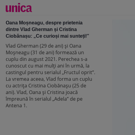
Oana Moșneagu, despre prietenia
dintre Vlad Gherman și Cristina
Ciobănașu: „Ce curioși mai sunteți!”
Vlad Gherman (29 de ani) și Oana
Moșneagu (31 de ani) formează un
cuplu din august 2021. Perechea s-a
cunoscut cu mai mulți ani în urmă, la
castingul pentru serialul „Fructul oprit”.
La vremea aceea, Vlad forma un cuplu
cu actrița Cristina Ciobănașu (25 de
ani). Vlad, Oana și Cristina joacă
împreună în serialul „Adela” de pe
Antena 1.