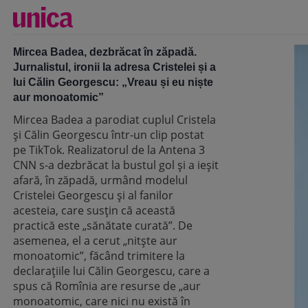
Mircea Badea, dezbrăcat în zăpadă.
Jurnalistul, ironii la adresa Cristelei și a
lui Călin Georgescu: „Vreau și eu niște
aur monoatomic”
Mircea Badea a parodiat cuplul Cristela
și Călin Georgescu într-un clip postat
pe TikTok. Realizatorul de la Antena 3
CNN s-a dezbrăcat la bustul gol și a ieșit
afară, în zăpadă, urmând modelul
Cristelei Georgescu și al fanilor
acesteia, care susțin că această
practică este „sănătate curată”. De
asemenea, el a cerut „nitște aur
monoatomic”, făcând trimitere la
declarațiile lui Călin Georgescu, care a
spus că Romînia are resurse de „aur
monoatomic, care nici nu există în