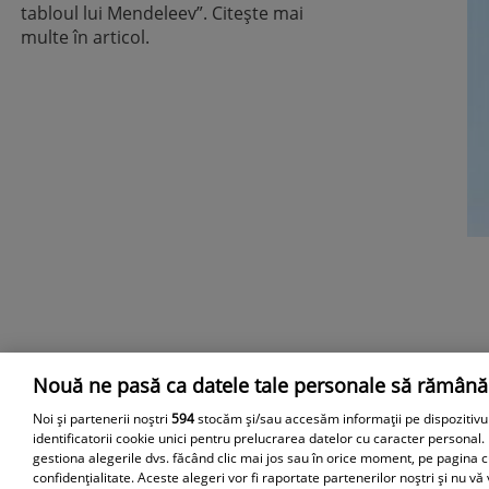
tabloul lui Mendeleev”. Citește mai
multe în articol.
Nouă ne pasă ca datele tale personale să rămână
Parteneri
Noi și partenerii noștri
594
stocăm și/sau accesăm informații pe dispozitivu
identificatorii cookie unici pentru prelucrarea datelor cu caracter personal.
gestiona alegerile dvs. făcând clic mai jos sau în orice moment, pe pagina c
confidențialitate. Aceste alegeri vor fi raportate partenerilor noștri și nu vă