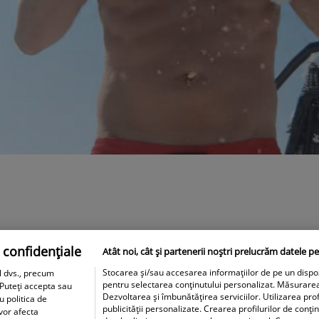
 confidențiale
Atât noi, cât și partenerii noștri prelucrăm datele pe
Stocarea și/sau accesarea informațiilor de pe un dispozit
l dvs., precum
pentru selectarea conținutului personalizat. Măsurare
 Puteți accepta sau
Dezvoltarea și îmbunătățirea serviciilor. Utilizarea prof
u politica de
publicității personalizate. Crearea profilurilor de conți
 vor afecta