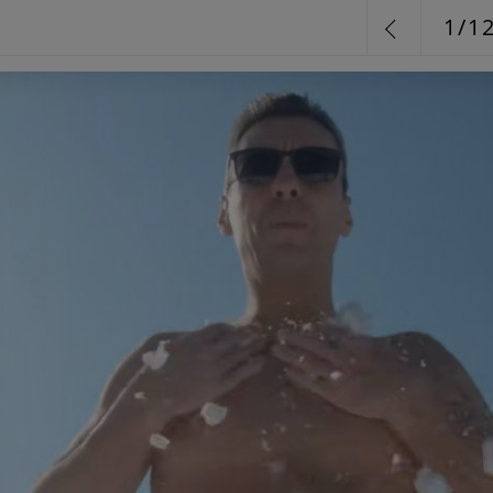
1
/
1