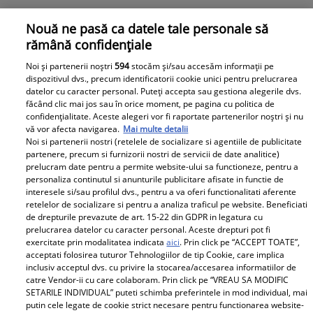
Nouă ne pasă ca datele tale personale să
rămână confidențiale
Noi și partenerii noștri
594
stocăm și/sau accesăm informații pe
dispozitivul dvs., precum identificatorii cookie unici pentru prelucrarea
datelor cu caracter personal. Puteți accepta sau gestiona alegerile dvs.
făcând clic mai jos sau în orice moment, pe pagina cu politica de
confidențialitate. Aceste alegeri vor fi raportate partenerilor noștri și nu
vă vor afecta navigarea.
Mai multe detalii
Noi si partenerii nostri (retelele de socializare si agentiile de publicitate
partenere, precum si furnizorii nostri de servicii de date analitice)
prelucram date pentru a permite website-ului sa functioneze, pentru a
Mariana Moculescu și Nidia au îngropat securea
personaliza continutul si anunturile publicitare afisate in functie de
interesele si/sau profilul dvs., pentru a va oferi functionalitati aferente
războiului. Ce surpriză i-a făcut tânăra mamei sale
retelelor de socializare si pentru a analiza traficul pe website. Beneficiati
de drepturile prevazute de art. 15-22 din GDPR in legatura cu
prelucrarea datelor cu caracter personal. Aceste drepturi pot fi
exercitate prin modalitatea indicata
aici
. Prin click pe “ACCEPT TOATE”,
Parteneri
acceptati folosirea tuturor Tehnologiilor de tip Cookie, care implica
inclusiv acceptul dvs. cu privire la stocarea/accesarea informatiilor de
catre Vendor-ii cu care colaboram. Prin click pe “VREAU SA MODIFIC
SETARILE INDIVIDUAL” puteti schimba preferintele in mod individual, mai
putin cele legate de cookie strict necesare pentru functionarea website-