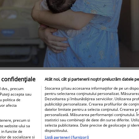
 confidențiale
Atât noi, cât și partenerii noștri prelucrăm datele pe
Stocarea și/sau accesarea informațiilor de pe un dispozit
l dvs., precum
pentru selectarea conținutului personalizat. Măsurare
 Puteți accepta sau
Dezvoltarea și îmbunătățirea serviciilor. Utilizarea prof
u politica de
publicității personalizate. Crearea profilurilor de conți
 vor afecta
datelor limitate pentru a selecta conținutul. Crearea pro
personalizată. Măsurarea performanței conținutului. În
statistici sau combinații de date din surse diferite. Util
artenere, precum si
selecta publicitatea. Date precise de geolocație și iden
ite website-ului sa
dispozitivului.
 in functie de
elor de socializare si
Listă parteneri (furnizori)