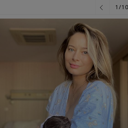
1
/
1