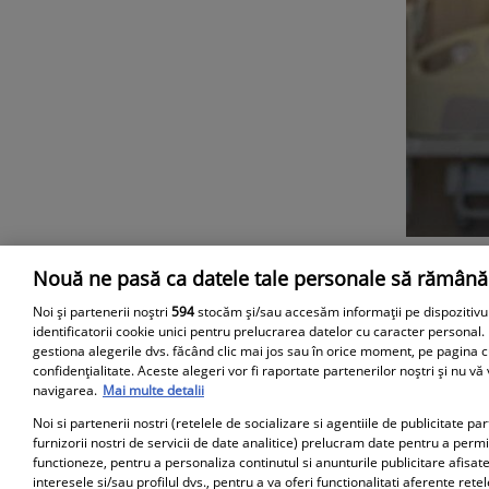
Nouă ne pasă ca datele tale personale să rămână
Parteneri
Noi și partenerii noștri
594
stocăm și/sau accesăm informații pe dispozitivu
identificatorii cookie unici pentru prelucrarea datelor cu caracter personal.
gestiona alegerile dvs. făcând clic mai jos sau în orice moment, pe pagina c
confidențialitate. Aceste alegeri vor fi raportate partenerilor noștri și nu vă
navigarea.
Mai multe detalii
Noi si partenerii nostri (retelele de socializare si agentiile de publicitate p
furnizorii nostri de servicii de date analitice) prelucram date pentru a perm
functioneze, pentru a personaliza continutul si anunturile publicitare afisate
interesele si/sau profilul dvs., pentru a va oferi functionalitati aferente retel