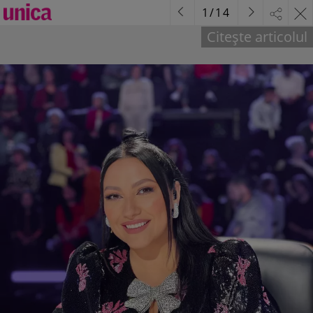
1
/
14
Citește articolul