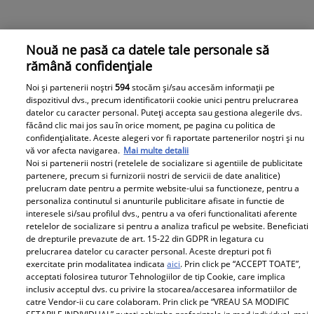
Nouă ne pasă ca datele tale personale să
rămână confidențiale
Noi și partenerii noștri
594
stocăm și/sau accesăm informații pe
De ce a renunțat Andra Măruță la „Vocea României”:
dispozitivul dvs., precum identificatorii cookie unici pentru prelucrarea
„Intri într-un joc în care nu-ți face plăcere”
datelor cu caracter personal. Puteți accepta sau gestiona alegerile dvs.
făcând clic mai jos sau în orice moment, pe pagina cu politica de
Andra Măruță a făcut parte din juriul emisiunii „Vocea
confidențialitate. Aceste alegeri vor fi raportate partenerilor noștri și nu
României” de la Pro TV, în urmă cu câțiva atunci. Atunci
vă vor afecta navigarea.
Mai multe detalii
pe scaunele roșii se mai aflau, alături de ea, Smiley,
Noi si partenerii nostri (retelele de socializare si agentiile de publicitate
Irina Rimes și Tudor Chirilă. Însă, artista a renunțat la
partenere, precum si furnizorii nostri de servicii de date analitice)
prelucram date pentru a permite website-ului sa functioneze, pentru a
acest proiect după un singur sezon. Acum, soția lui
personaliza continutul si anunturile publicitare afisate in functie de
Cătălin Măruță a explicat de ce a luat această decizie.
interesele si/sau profilul dvs., pentru a va oferi functionalitati aferente
Citește mai multe în articol.
retelelor de socializare si pentru a analiza traficul pe website. Beneficiati
de drepturile prevazute de art. 15-22 din GDPR in legatura cu
prelucrarea datelor cu caracter personal. Aceste drepturi pot fi
exercitate prin modalitatea indicata
aici
. Prin click pe “ACCEPT TOATE”,
Parteneri
acceptati folosirea tuturor Tehnologiilor de tip Cookie, care implica
inclusiv acceptul dvs. cu privire la stocarea/accesarea informatiilor de
catre Vendor-ii cu care colaboram. Prin click pe “VREAU SA MODIFIC