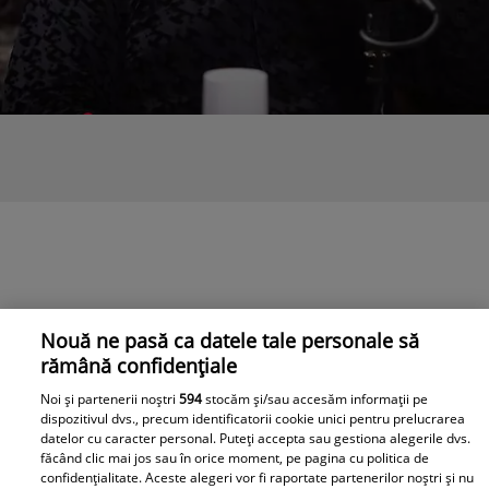
Nouă ne pasă ca datele tale personale să
rămână confidențiale
Noi și partenerii noștri
594
stocăm și/sau accesăm informații pe
dispozitivul dvs., precum identificatorii cookie unici pentru prelucrarea
datelor cu caracter personal. Puteți accepta sau gestiona alegerile dvs.
făcând clic mai jos sau în orice moment, pe pagina cu politica de
confidențialitate. Aceste alegeri vor fi raportate partenerilor noștri și nu