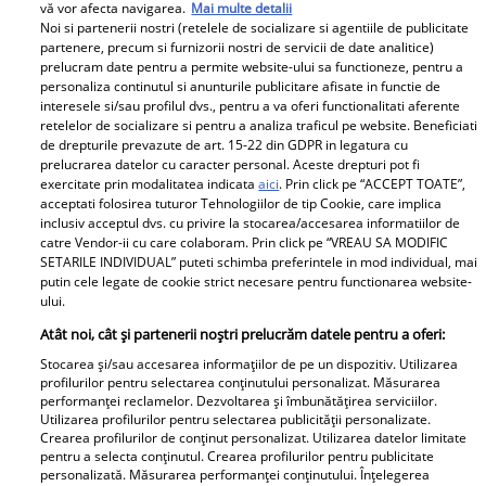
vă vor afecta navigarea.
Mai multe detalii
Noi si partenerii nostri (retelele de socializare si agentiile de publicitate
partenere, precum si furnizorii nostri de servicii de date analitice)
Cum a reușit Mihai Trăistariu să își închirieze rapid
prelucram date pentru a permite website-ului sa functioneze, pentru a
personaliza continutul si anunturile publicitare afisate in functie de
apartamentele din Mamaia Nord de 1 Mai. Ce strategie a
interesele si/sau profilul dvs., pentru a va oferi functionalitati aferente
aplicat
retelelor de socializare si pentru a analiza traficul pe website. Beneficiati
de drepturile prevazute de art. 15-22 din GDPR in legatura cu
prelucrarea datelor cu caracter personal. Aceste drepturi pot fi
exercitate prin modalitatea indicata
aici
. Prin click pe “ACCEPT TOATE”,
Parteneri
acceptati folosirea tuturor Tehnologiilor de tip Cookie, care implica
inclusiv acceptul dvs. cu privire la stocarea/accesarea informatiilor de
catre Vendor-ii cu care colaboram. Prin click pe “VREAU SA MODIFIC
SETARILE INDIVIDUAL” puteti schimba preferintele in mod individual, mai
putin cele legate de cookie strict necesare pentru functionarea website-
ului.
Atât noi, cât și partenerii noștri prelucrăm datele pentru a oferi:
Stocarea și/sau accesarea informațiilor de pe un dispozitiv. Utilizarea
Tânărul din poză e azi
„Am cancer la sân. Am
profilurilor pentru selectarea conținutului personalizat. Măsurarea
performanței reclamelor. Dezvoltarea și îmbunătățirea serviciilor.
unul dintre cei mai
intrat în metastază”.
Utilizarea profilurilor pentru selectarea publicității personalizate.
cunoscuți români! Uită-
Alina Pușcău, mesaj
Crearea profilurilor de conținut personalizat. Utilizarea datelor limitate
pentru a selecta conținutul. Crearea profilurilor pentru publicitate
te bine la el, îl
tulburător de pe patul
personalizată. Măsurarea performanței conținutului. Înțelegerea