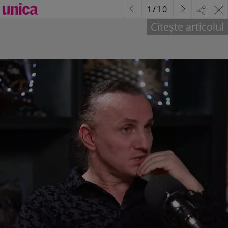
1
/
10
Citește articolul