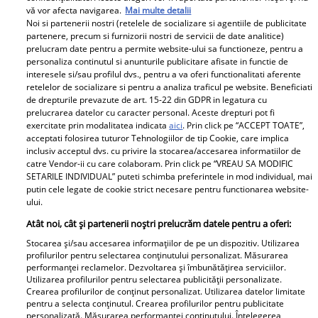
vă vor afecta navigarea.
Mai multe detalii
Claudia Neghină a devenit mamă! Prima imagine cu
Noi si partenerii nostri (retelele de socializare si agentiile de publicitate
modelul și cu fiica ei
partenere, precum si furnizorii nostri de servicii de date analitice)
prelucram date pentru a permite website-ului sa functioneze, pentru a
Claudia Neghină a devenit mamă pentru prima oară.
personaliza continutul si anunturile publicitare afisate in functie de
Modelul a dat naștere unei fiice, Sofia, pe 21 aprilie
interesele si/sau profilul dvs., pentru a va oferi functionalitati aferente
2021.
retelelor de socializare si pentru a analiza traficul pe website. Beneficiati
de drepturile prevazute de art. 15-22 din GDPR in legatura cu
prelucrarea datelor cu caracter personal. Aceste drepturi pot fi
exercitate prin modalitatea indicata
aici
. Prin click pe “ACCEPT TOATE”,
Parteneri
acceptati folosirea tuturor Tehnologiilor de tip Cookie, care implica
inclusiv acceptul dvs. cu privire la stocarea/accesarea informatiilor de
catre Vendor-ii cu care colaboram. Prin click pe “VREAU SA MODIFIC
SETARILE INDIVIDUAL” puteti schimba preferintele in mod individual, mai
putin cele legate de cookie strict necesare pentru functionarea website-
ului.
Atât noi, cât și partenerii noștri prelucrăm datele pentru a oferi:
Stocarea și/sau accesarea informațiilor de pe un dispozitiv. Utilizarea
Wooow, ce schimbare!!
Cum a descoperit Alina
profilurilor pentru selectarea conținutului personalizat. Măsurarea
performanței reclamelor. Dezvoltarea și îmbunătățirea serviciilor.
Cum arată Sorin
Pușcău că are cancer.
Utilizarea profilurilor pentru selectarea publicității personalizate.
Gonțea la 2 ani de când
Primele semne care au
Crearea profilurilor de conținut personalizat. Utilizarea datelor limitate
pentru a selecta conținutul. Crearea profilurilor pentru publicitate
a câștigat Power
trimis-o la medic.
personalizată. Măsurarea performanței conținutului. Înțelegerea