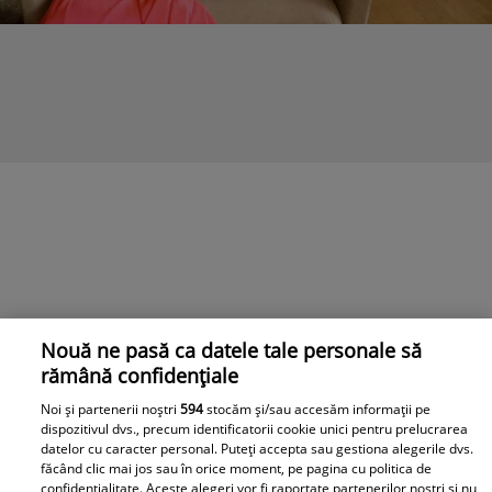
Nouă ne pasă ca datele tale personale să
rămână confidențiale
Noi și partenerii noștri
594
stocăm și/sau accesăm informații pe
dispozitivul dvs., precum identificatorii cookie unici pentru prelucrarea
datelor cu caracter personal. Puteți accepta sau gestiona alegerile dvs.
făcând clic mai jos sau în orice moment, pe pagina cu politica de
confidențialitate. Aceste alegeri vor fi raportate partenerilor noștri și nu