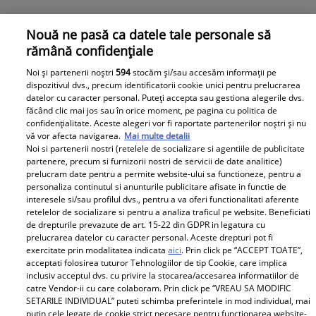
Nouă ne pasă ca datele tale personale să
rămână confidențiale
Noi și partenerii noștri
594
stocăm și/sau accesăm informații pe
dispozitivul dvs., precum identificatorii cookie unici pentru prelucrarea
Câți bani a primit Alberto Hangan pentru participarea la
datelor cu caracter personal. Puteți accepta sau gestiona alegerile dvs.
Survivor România 2026. Lucian Popa i-a transmis un
făcând clic mai jos sau în orice moment, pe pagina cu politica de
confidențialitate. Aceste alegeri vor fi raportate partenerilor noștri și nu
mesaj emoționant
vă vor afecta navigarea.
Mai multe detalii
Alberto Hangan a părăsit Survivor România 2026 pe 26
Noi si partenerii nostri (retelele de socializare si agentiile de publicitate
aprilie, după un duel tensionat cu Lucian Popa, pierdut
partenere, precum si furnizorii nostri de servicii de date analitice)
prelucram date pentru a permite website-ului sa functioneze, pentru a
cu 3-1 După eliminarea Războinicului, Lucian a
personaliza continutul si anunturile publicitare afisate in functie de
transmis un mesaj emoționant, aducând lacrimi în
interesele si/sau profilul dvs., pentru a va oferi functionalitati aferente
ochii celorlalți concurenți. Citește mai multe în articol.
retelelor de socializare si pentru a analiza traficul pe website. Beneficiati
de drepturile prevazute de art. 15-22 din GDPR in legatura cu
prelucrarea datelor cu caracter personal. Aceste drepturi pot fi
exercitate prin modalitatea indicata
aici
. Prin click pe “ACCEPT TOATE”,
Parteneri
acceptati folosirea tuturor Tehnologiilor de tip Cookie, care implica
inclusiv acceptul dvs. cu privire la stocarea/accesarea informatiilor de
catre Vendor-ii cu care colaboram. Prin click pe “VREAU SA MODIFIC
SETARILE INDIVIDUAL” puteti schimba preferintele in mod individual, mai
putin cele legate de cookie strict necesare pentru functionarea website-