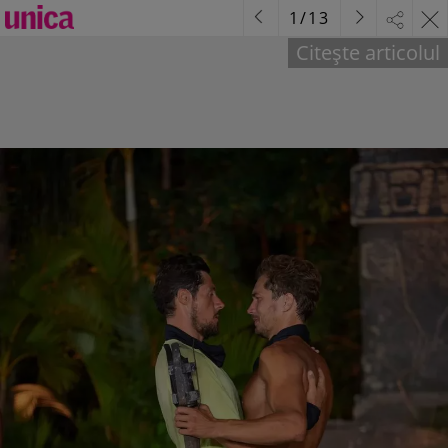
1
/
13
Citește articolul