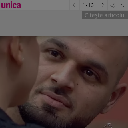
1
/
13
Citește articolul