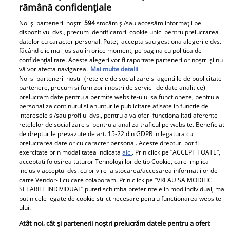
rămână confidențiale
Noi și partenerii noștri
594
stocăm și/sau accesăm informații pe
dispozitivul dvs., precum identificatorii cookie unici pentru prelucrarea
Câștigătorii sezonului 3 „Casa Iubirii”, desemnați în
datelor cu caracter personal. Puteți accepta sau gestiona alegerile dvs.
marea finală de duminică. Sezonul 4 vine cu o surpriză
făcând clic mai jos sau în orice moment, pe pagina cu politica de
confidențialitate. Aceste alegeri vor fi raportate partenerilor noștri și nu
uriașă
vă vor afecta navigarea.
Mai multe detalii
Cel de-al treilea sezon al show-ului matrimonial „Casa
Noi si partenerii nostri (retelele de socializare si agentiile de publicitate
Iubirii” se apropie de final, marii câștigători urmând să
partenere, precum si furnizorii nostri de servicii de date analitice)
prelucram date pentru a permite website-ului sa functioneze, pentru a
fie desemnați în finala ce va avea loc duminică, 12
personaliza continutul si anunturile publicitare afisate in functie de
ianuarie. Sezonul 4 va începe a doua zi, cu o surpriză de
interesele si/sau profilul dvs., pentru a va oferi functionalitati aferente
proporții. Citește mai multe în articol.
retelelor de socializare si pentru a analiza traficul pe website. Beneficiati
de drepturile prevazute de art. 15-22 din GDPR in legatura cu
prelucrarea datelor cu caracter personal. Aceste drepturi pot fi
exercitate prin modalitatea indicata
aici
. Prin click pe “ACCEPT TOATE”,
Parteneri
acceptati folosirea tuturor Tehnologiilor de tip Cookie, care implica
inclusiv acceptul dvs. cu privire la stocarea/accesarea informatiilor de
catre Vendor-ii cu care colaboram. Prin click pe “VREAU SA MODIFIC
SETARILE INDIVIDUAL” puteti schimba preferintele in mod individual, mai
putin cele legate de cookie strict necesare pentru functionarea website-
ului.
Atât noi, cât și partenerii noștri prelucrăm datele pentru a oferi: