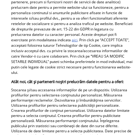
partenere, precum si furnizorii nostri de servicii de date analitice)
Carmen Grebenișan, adevărul despre operațiile
prelucram date pentru a permite website-ului sa functioneze, pentru a
personaliza continutul si anunturile publicitare afisate in functie de
estetice. Influencerița vrea să își înlocuiască
interesele si/sau profilul dvs., pentru a va oferi functionalitati aferente
implanturile mamare: „Sunt considerate cancerigene”
retelelor de socializare si pentru a analiza traficul pe website. Beneficiati
de drepturile prevazute de art. 15-22 din GDPR in legatura cu
prelucrarea datelor cu caracter personal. Aceste drepturi pot fi
exercitate prin modalitatea indicata
aici
. Prin click pe “ACCEPT TOATE”,
Parteneri
acceptati folosirea tuturor Tehnologiilor de tip Cookie, care implica
inclusiv acceptul dvs. cu privire la stocarea/accesarea informatiilor de
catre Vendor-ii cu care colaboram. Prin click pe “VREAU SA MODIFIC
SETARILE INDIVIDUAL” puteti schimba preferintele in mod individual, mai
putin cele legate de cookie strict necesare pentru functionarea website-
ului.
Atât noi, cât și partenerii noștri prelucrăm datele pentru a oferi:
Stocarea și/sau accesarea informațiilor de pe un dispozitiv. Utilizarea
Tânărul din poză e azi
„De ce credeți că am
profilurilor pentru selectarea conținutului personalizat. Măsurarea
performanței reclamelor. Dezvoltarea și îmbunătățirea serviciilor.
unul dintre cei mai
ajuns aici? Ce
Utilizarea profilurilor pentru selectarea publicității personalizate.
cunoscuți români! Uită-
cosmetice folosești, ce
Crearea profilurilor de conținut personalizat. Utilizarea datelor limitate
pentru a selecta conținutul. Crearea profilurilor pentru publicitate
te bine la el, îl
folosești pentru păr...!"
personalizată. Măsurarea performanței conținutului. Înțelegerea
recunoști? Mulți îl
Alina Pușcău, dezvăluiri
publicului prin statistici sau combinații de date din surse diferite.
Utilizarea de date limitate pentru a selecta publicitatea. Date precise de
admiră, dar sunt și voci
tulburătoare despre