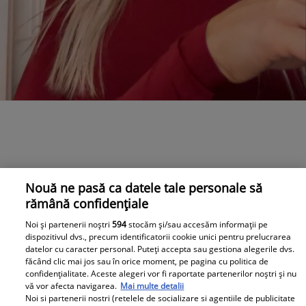
Nouă ne pasă ca datele tale personale să
rămână confidențiale
Noi și partenerii noștri
594
stocăm și/sau accesăm informații pe
dispozitivul dvs., precum identificatorii cookie unici pentru prelucrarea
datelor cu caracter personal. Puteți accepta sau gestiona alegerile dvs.
făcând clic mai jos sau în orice moment, pe pagina cu politica de
confidențialitate. Aceste alegeri vor fi raportate partenerilor noștri și nu
vă vor afecta navigarea.
Mai multe detalii
Noi si partenerii nostri (retelele de socializare si agentiile de publicitate