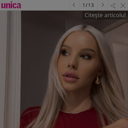
1
/
13
Citește articolul