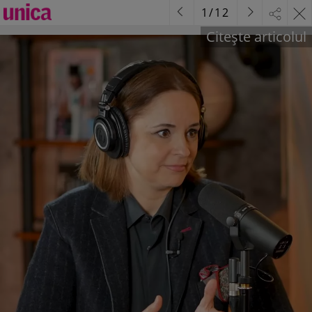
1
/
12
Citește articolul