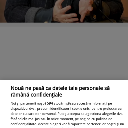
Nouă ne pasă ca datele tale personale să
rămână confidențiale
Noi și partenerii noștri
594
stocăm și/sau accesăm informații pe
dispozitivul dvs., precum identificatorii cookie unici pentru prelucrarea
datelor cu caracter personal. Puteți accepta sau gestiona alegerile dvs.
Andreea Marin s-a luptat cu depresia. „O continuă
făcând clic mai jos sau în orice moment, pe pagina cu politica de
confidențialitate. Aceste alegeri vor fi raportate partenerilor noștri și nu
nefericire”