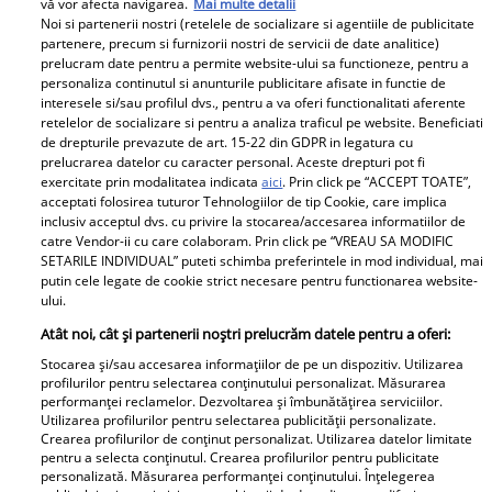
vă vor afecta navigarea.
Mai multe detalii
Invitată în podcastul „Fain & Simplu”, găzduit de Mihai
Noi si partenerii nostri (retelele de socializare si agentiile de publicitate
Morar, Andreea Marin a vorbit, printre multe altele, și
partenere, precum si furnizorii nostri de servicii de date analitice)
prelucram date pentru a permite website-ului sa functioneze, pentru a
despre depresie. Din explicațiile jurnalistei, momentul
personaliza continutul si anunturile publicitare afisate in functie de
depresiei pare să fi coincis cu finalul mariajului cu
interesele si/sau profilul dvs., pentru a va oferi functionalitati aferente
Ștefan Bănică Junior.
retelelor de socializare si pentru a analiza traficul pe website. Beneficiati
de drepturile prevazute de art. 15-22 din GDPR in legatura cu
prelucrarea datelor cu caracter personal. Aceste drepturi pot fi
exercitate prin modalitatea indicata
aici
. Prin click pe “ACCEPT TOATE”,
Parteneri
acceptati folosirea tuturor Tehnologiilor de tip Cookie, care implica
inclusiv acceptul dvs. cu privire la stocarea/accesarea informatiilor de
catre Vendor-ii cu care colaboram. Prin click pe “VREAU SA MODIFIC
SETARILE INDIVIDUAL” puteti schimba preferintele in mod individual, mai
putin cele legate de cookie strict necesare pentru functionarea website-
ului.
Atât noi, cât și partenerii noștri prelucrăm datele pentru a oferi:
Stocarea și/sau accesarea informațiilor de pe un dispozitiv. Utilizarea
Wooow, ce schimbare!!
Cum a descoperit Alina
profilurilor pentru selectarea conținutului personalizat. Măsurarea
performanței reclamelor. Dezvoltarea și îmbunătățirea serviciilor.
Cum arată Sorin
Pușcău că are cancer.
Utilizarea profilurilor pentru selectarea publicității personalizate.
Gonțea la 2 ani de când
Primele semne care au
Crearea profilurilor de conținut personalizat. Utilizarea datelor limitate
pentru a selecta conținutul. Crearea profilurilor pentru publicitate
a câștigat Power
trimis-o la medic.
personalizată. Măsurarea performanței conținutului. Înțelegerea
Couple. Fostul soț al
Prietena ei, Olga