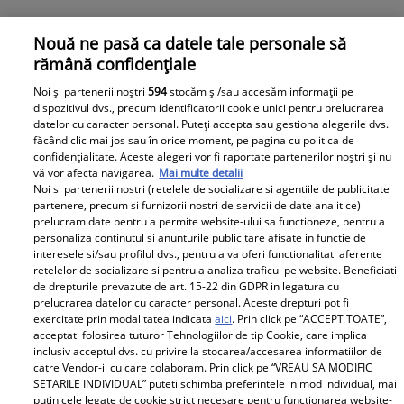
Nouă ne pasă ca datele tale personale să
rămână confidențiale
Noi și partenerii noștri
594
stocăm și/sau accesăm informații pe
dispozitivul dvs., precum identificatorii cookie unici pentru prelucrarea
Andreea Bălan îl acuză pe George Burcea că este sub
datelor cu caracter personal. Puteți accepta sau gestiona alegerile dvs.
influența băuturilor alcoolice când are grijă de fete.
făcând clic mai jos sau în orice moment, pe pagina cu politica de
confidențialitate. Aceste alegeri vor fi raportate partenerilor noștri și nu
Reacția Vivianei Sposub
vă vor afecta navigarea.
Mai multe detalii
Scandalul dintre Andreea Bălan (38 de ani) și George
Noi si partenerii nostri (retelele de socializare si agentiile de publicitate
Burcea (34 de ani) este departe de a se fi sârșit. Sunt
partenere, precum si furnizorii nostri de servicii de date analitice)
prelucram date pentru a permite website-ului sa functioneze, pentru a
mai bine de doi ani de când cei doi s-au despărțit, dar
personaliza continutul si anunturile publicitare afisate in functie de
încă mai există un conflict între ei legat de creșterea
interesele si/sau profilul dvs., pentru a va oferi functionalitati aferente
fetițelor Ella Maya (5 ani) și Clara Maria (3 ani).
retelelor de socializare si pentru a analiza traficul pe website. Beneficiati
de drepturile prevazute de art. 15-22 din GDPR in legatura cu
prelucrarea datelor cu caracter personal. Aceste drepturi pot fi
exercitate prin modalitatea indicata
aici
. Prin click pe “ACCEPT TOATE”,
Parteneri
acceptati folosirea tuturor Tehnologiilor de tip Cookie, care implica
inclusiv acceptul dvs. cu privire la stocarea/accesarea informatiilor de
catre Vendor-ii cu care colaboram. Prin click pe “VREAU SA MODIFIC
SETARILE INDIVIDUAL” puteti schimba preferintele in mod individual, mai
putin cele legate de cookie strict necesare pentru functionarea website-