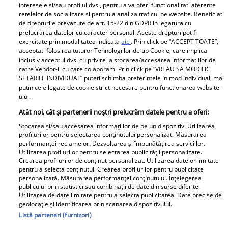
președintele american în „Casa Albă de Iarnă”. Citește
interesele si/sau profilul dvs., pentru a va oferi functionalitati aferente
mai multe în articol.
retelelor de socializare si pentru a analiza traficul pe website. Beneficiati
de drepturile prevazute de art. 15-22 din GDPR in legatura cu
prelucrarea datelor cu caracter personal. Aceste drepturi pot fi
exercitate prin modalitatea indicata
aici
. Prin click pe “ACCEPT TOATE”,
Parteneri
acceptati folosirea tuturor Tehnologiilor de tip Cookie, care implica
inclusiv acceptul dvs. cu privire la stocarea/accesarea informatiilor de
catre Vendor-ii cu care colaboram. Prin click pe “VREAU SA MODIFIC
SETARILE INDIVIDUAL” puteti schimba preferintele in mod individual, mai
putin cele legate de cookie strict necesare pentru functionarea website-
ului.
Atât noi, cât și partenerii noștri prelucrăm datele pentru a oferi:
Stocarea și/sau accesarea informațiilor de pe un dispozitiv. Utilizarea
Tânărul din poză e azi
„Am cancer la sân. Am
profilurilor pentru selectarea conținutului personalizat. Măsurarea
performanței reclamelor. Dezvoltarea și îmbunătățirea serviciilor.
unul dintre cei mai
intrat în metastază”.
Utilizarea profilurilor pentru selectarea publicității personalizate.
cunoscuți români! Uită-
Alina Pușcău, mesaj
Crearea profilurilor de conținut personalizat. Utilizarea datelor limitate
pentru a selecta conținutul. Crearea profilurilor pentru publicitate
te bine la el, îl
tulburător de pe patul
personalizată. Măsurarea performanței conținutului. Înțelegerea
recunoști? Mulți îl
de spital. Ce au
publicului prin statistici sau combinații de date din surse diferite.
Utilizarea de date limitate pentru a selecta publicitatea. Date precise de
admiră, dar sunt și voci
anunțat-o medicii
geolocație și identificarea prin scanarea dispozitivului.
care îl critică
Listă parteneri (furnizori)