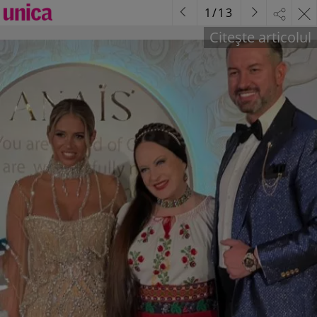
1
/
13
Citește articolul