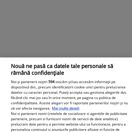
Nouă ne pasă ca datele tale personale să
rămână confidențiale
Dragoș Sprînceană și-a botezat fiica în reședința lui
Noi și partenerii noștri
594
stocăm și/sau accesăm informații pe
Donald Trump. Ce vedete au fost prezente la Mar-a-
dispozitivul dvs., precum identificatorii cookie unici pentru prelucrarea
Lago
datelor cu caracter personal. Puteți accepta sau gestiona alegerile dvs.
făcând clic mai jos sau în orice moment, pe pagina cu politica de
Dragoș Sprînceană, emisarul lui Marcel Ciolacu în SUA,
confidențialitate. Aceste alegeri vor fi raportate partenerilor noștri și nu
și-a botezat fiica pe data de 12 aprilie la Mar-a-Lago,
vă vor afecta navigarea.
Mai multe detalii
reședința lui Donald Trump din Florida a lui Donald
Noi si partenerii nostri (retelele de socializare si agentiile de publicitate
Trump. La eveniment au fost invitați peste 250 de
partenere, precum si furnizorii nostri de servicii de date analitice)
prelucram date pentru a permite website-ului sa functioneze, pentru a
români, aceștia reușind să vadă cum trăiește
personaliza continutul si anunturile publicitare afisate in functie de