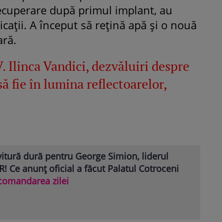
ecuperare după primul implant, au
ații. A început să rețină apă și o nouă
ară.
 Ilinca Vandici, dezvăluiri despre
să fie în lumina reflectoarelor,
itură dură pentru George Simion, liderul
! Ce anunț oficial a făcut Palatul Cotroceni
comandarea zilei