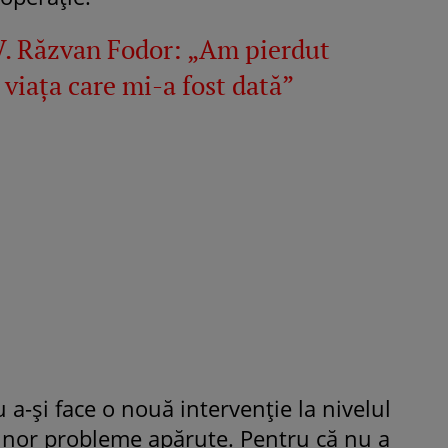
. Răzvan Fodor: „Am pierdut
 viața care mi-a fost dată”
 a-și face o nouă intervenție la nivelul
 unor probleme apărute. Pentru că nu a