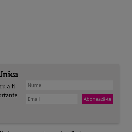
Unica
u a fi
ortante