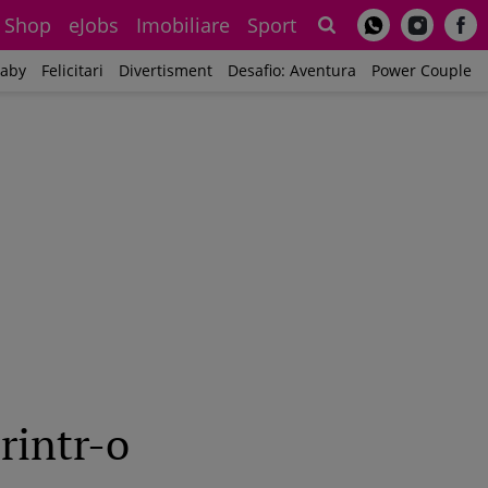
Shop
eJobs
Imobiliare
Sport
Sh
aby
Felicitari
Divertisment
Desafio: Aventura
Power Couple
printr-o