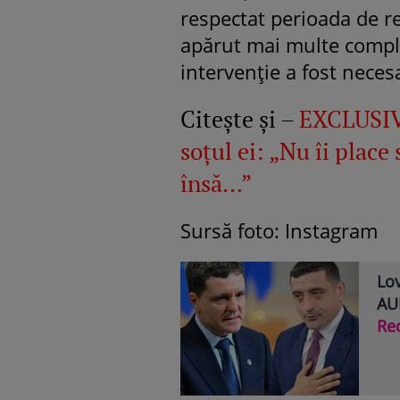
respectat perioada de r
apărut mai multe complic
intervenție a fost neces
Citește și –
EXCLUSIV.
soțul ei: „Nu îi place 
însă…”
Sursă foto: Instagram
Lov
AUR
Re