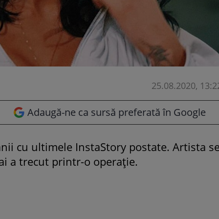
25.08.2020, 13:2
Adaugă-ne ca sursă preferată în Google
anii cu ultimele InstaStory postate. Artista s
ai a trecut printr-o operație.