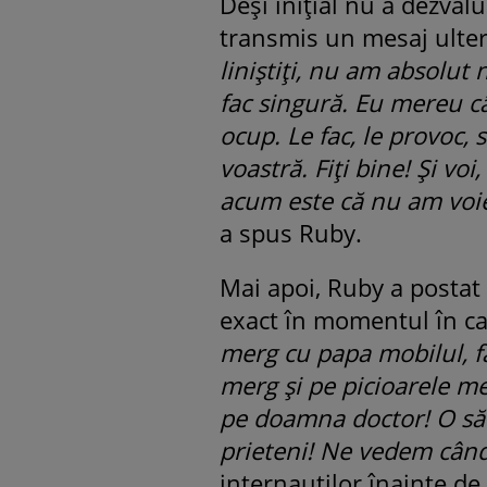
Deși inițial nu a dezvăl
transmis un mesaj ulterio
liniștiți, nu am absolut 
fac singură. Eu mereu 
ocup. Le fac, le provoc, 
voastră. Fiți bine! Și vo
acum este că nu am voie
a spus Ruby.
Mai apoi, Ruby a postat 
exact în momentul în ca
merg cu papa mobilul, fa
merg și pe picioarele me
pe doamna doctor! O să-
prieteni! Ne vedem cân
internauților înainte de