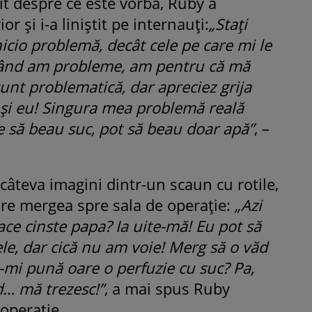
uit despre ce este vorba, Ruby a
r și i-a liniștit pe internauți:
„Stați
nicio problemă, decât cele pe care mi le
când am probleme, am pentru că mă
sunt problematică, dar apreciez grija
ROMÂNEŞTI
VEDETE
i, și eu! Singura mea problemă reală
Fiica Iuliei Albu și a lui Mihai 
 să beau suc, pot să beau doar apă”
, –
strălucit la banchet. Mikaela a
purtat o rochie creată de cele
mamă și i-a împrumutat panto
câteva imagini dintr-un scaun cu rotile,
Valentino: „M-am simțit ca o
prințesă”
re mergea spre sala de operație:
„Azi
ce cinste papa? Ia uite-mă! Eu pot să
le, dar cică nu am voie! Merg să o văd
mi pună oare o perfuzie cu suc? Pa,
d… mă trezesc!”
, a mai spus Ruby
 operație.