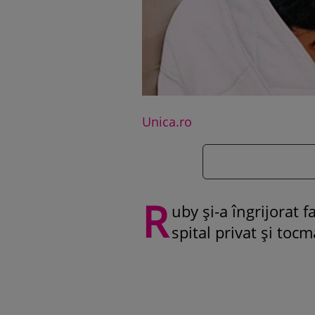
Unica.ro
R
uby și-a îngrijorat f
spital privat și tocm