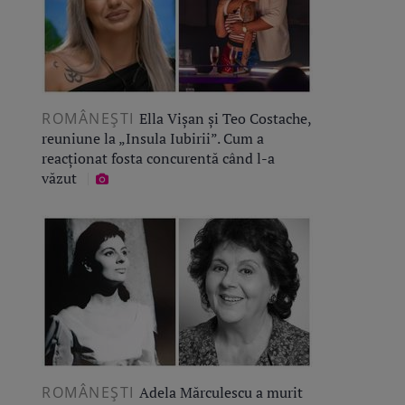
ROMÂNEŞTI
Ella Vișan și Teo Costache,
reuniune la „Insula Iubirii”. Cum a
reacționat fosta concurentă când l-a
văzut
ROMÂNEŞTI
Adela Mărculescu a murit