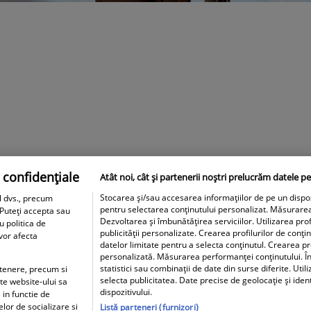
 confidențiale
Atât noi, cât și partenerii noștri prelucrăm datele pe
Stocarea și/sau accesarea informațiilor de pe un dispozit
l dvs., precum
pentru selectarea conținutului personalizat. Măsurare
 Puteți accepta sau
Dezvoltarea și îmbunătățirea serviciilor. Utilizarea prof
u politica de
publicității personalizate. Crearea profilurilor de conți
 vor afecta
datelor limitate pentru a selecta conținutul. Crearea pro
personalizată. Măsurarea performanței conținutului. În
statistici sau combinații de date din surse diferite. Util
artenere, precum si
selecta publicitatea. Date precise de geolocație și iden
ite website-ului sa
dispozitivului.
 in functie de
elor de socializare si
Listă parteneri (furnizori)