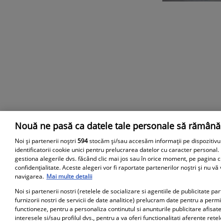
Nouă ne pasă ca datele tale personale să rămână
Parteneri
Noi și partenerii noștri
594
stocăm și/sau accesăm informații pe dispozitivu
identificatorii cookie unici pentru prelucrarea datelor cu caracter personal.
gestiona alegerile dvs. făcând clic mai jos sau în orice moment, pe pagina c
confidențialitate. Aceste alegeri vor fi raportate partenerilor noștri și nu vă
navigarea.
Mai multe detalii
Noi si partenerii nostri (retelele de socializare si agentiile de publicitate p
furnizorii nostri de servicii de date analitice) prelucram date pentru a perm
functioneze, pentru a personaliza continutul si anunturile publicitare afisate
interesele si/sau profilul dvs., pentru a va oferi functionalitati aferente retel