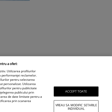
ntru a oferi:
iv. Utilizarea profilurilor
a performanței reclamelor.
ilurilor pentru selectarea
nut personalizat. Utilizarea
filurilor pentru publicitate
ACCEPT TOATE
țelegerea publicului prin
izarea de date limitate pentru a
tificarea prin scanarea
VREAU SA MODIFIC SETARILE
INDIVIDUAL