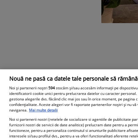
Nouă ne pasă ca datele tale personale să rămână
Parteneri
Noi și partenerii noștri
594
stocăm și/sau accesăm informații pe dispozitivu
identificatorii cookie unici pentru prelucrarea datelor cu caracter personal.
gestiona alegerile dvs. făcând clic mai jos sau în orice moment, pe pagina c
confidențialitate. Aceste alegeri vor fi raportate partenerilor noștri și nu vă
navigarea.
Mai multe detalii
Noi si partenerii nostri (retelele de socializare si agentiile de publicitate p
furnizorii nostri de servicii de date analitice) prelucram date pentru a perm
functioneze, pentru a personaliza continutul si anunturile publicitare afisate
interesele si/sau profilul dvs., pentru a va oferi functionalitati aferente retel