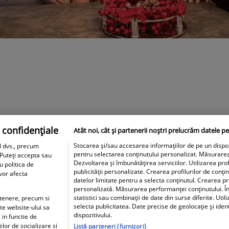
 confidențiale
Atât noi, cât și partenerii noștri prelucrăm datele pe
Stocarea și/sau accesarea informațiilor de pe un dispozit
l dvs., precum
pentru selectarea conținutului personalizat. Măsurare
 Puteți accepta sau
Dezvoltarea și îmbunătățirea serviciilor. Utilizarea prof
u politica de
publicității personalizate. Crearea profilurilor de conți
 vor afecta
datelor limitate pentru a selecta conținutul. Crearea pro
personalizată. Măsurarea performanței conținutului. În
statistici sau combinații de date din surse diferite. Util
artenere, precum si
selecta publicitatea. Date precise de geolocație și iden
ite website-ului sa
dispozitivului.
 in functie de
elor de socializare si
Listă parteneri (furnizori)