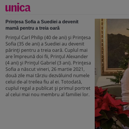
Prințesa Sofia a Suediei a devenit
mamă pentru a treia oară
Prințul Carl Philip (40 de ani) și Prințesa
Sofia (35 de ani) a Suediei au devenit
părinți pentru a treia oară. Cuplul mai
are împreună doi fii, Prințul Alexander
(4 ani) și Prințul Gabriel (3 ani). Prințesa
Sofia a născut vineri, 26 martie 2021,
două zile mai târziu dezvăluind numele
celui de-al treilea fiu al ei. Totodată,
cuplul regal a publicat și primul portret
al celui mai nou membru al familiei lor.