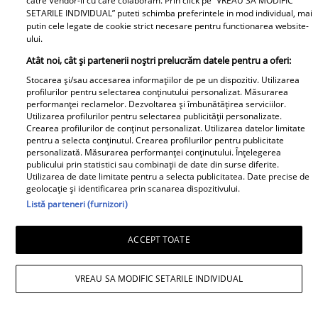
catre Vendor-ii cu care colaboram. Prin click pe “VREAU SA MODIFIC
SETARILE INDIVIDUAL” puteti schimba preferintele in mod individual, mai
putin cele legate de cookie strict necesare pentru functionarea website-
ului.
Atât noi, cât și partenerii noștri prelucrăm datele pentru a oferi:
Stocarea și/sau accesarea informațiilor de pe un dispozitiv. Utilizarea
profilurilor pentru selectarea conținutului personalizat. Măsurarea
performanței reclamelor. Dezvoltarea și îmbunătățirea serviciilor.
Utilizarea profilurilor pentru selectarea publicității personalizate.
Crearea profilurilor de conținut personalizat. Utilizarea datelor limitate
pentru a selecta conținutul. Crearea profilurilor pentru publicitate
personalizată. Măsurarea performanței conținutului. Înțelegerea
publicului prin statistici sau combinații de date din surse diferite.
Utilizarea de date limitate pentru a selecta publicitatea. Date precise de
geolocație și identificarea prin scanarea dispozitivului.
Listă parteneri (furnizori)
ACCEPT TOATE
VREAU SA MODIFIC SETARILE INDIVIDUAL
Mesaj emoționant pentru Denisa
Răducu, la 9 ani de la moartea artistei: