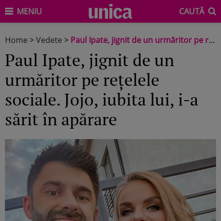
MENIU
CAUTĂ
Home
>
Vedete
>
Paul Ipate, jignit de un urmăritor pe rețelele sociale. Jojo, iubita lui, i-a sărit în apărare
Paul Ipate, jignit de un
urmăritor pe rețelele
sociale. Jojo, iubita lui, i-a
sărit în apărare