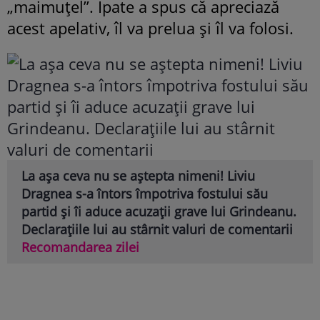
„maimuțel”. Ipate a spus că apreciază
acest apelativ, îl va prelua și îl va folosi.
La așa ceva nu se aștepta nimeni! Liviu
Dragnea s-a întors împotriva fostului său
partid și îi aduce acuzații grave lui Grindeanu.
Declarațiile lui au stârnit valuri de comentarii
Recomandarea zilei