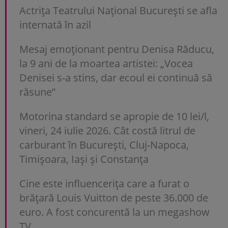
Actrița Teatrului Național București se afla
internată în azil
Mesaj emoționant pentru Denisa Răducu,
la 9 ani de la moartea artistei: „Vocea
Denisei s-a stins, dar ecoul ei continuă să
răsune”
Motorina standard se apropie de 10 lei/l,
vineri, 24 iulie 2026. Cât costă litrul de
carburant în București, Cluj-Napoca,
Timișoara, Iași și Constanța
Cine este influencerița care a furat o
brățară Louis Vuitton de peste 36.000 de
euro. A fost concurentă la un megashow
TV