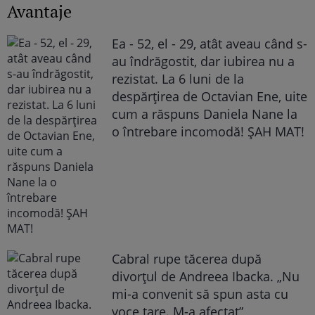
Avantaje
Ea - 52, el - 29, atât aveau când s-
au îndrăgostit, dar iubirea nu a
rezistat. La 6 luni de la
despărțirea de Octavian Ene, uite
cum a răspuns Daniela Nane la
o întrebare incomodă! ȘAH MAT!
Cabral rupe tăcerea după
divorțul de Andreea Ibacka. „Nu
mi-a convenit să spun asta cu
voce tare. M-a afectat”