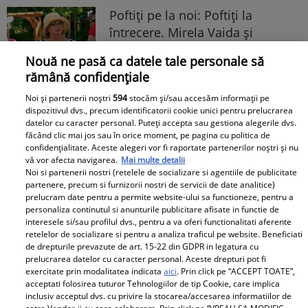
Poftiți pe la noi: Poftiți la
întrecere. Mirela Vaida și
Adriana Trandafir, în centrul
Nouă ne pasă ca datele tale personale să
atenției după provocarea lui Nea
rămână confidențiale
Mărin
Noi și partenerii noștri
594
stocăm și/sau accesăm informații pe
dispozitivul dvs., precum identificatorii cookie unici pentru prelucrarea
datelor cu caracter personal. Puteți accepta sau gestiona alegerile dvs.
făcând clic mai jos sau în orice moment, pe pagina cu politica de
confidențialitate. Aceste alegeri vor fi raportate partenerilor noștri și nu
vă vor afecta navigarea.
Mai multe detalii
Noi si partenerii nostri (retelele de socializare si agentiile de publicitate
partenere, precum si furnizorii nostri de servicii de date analitice)
prelucram date pentru a permite website-ului sa functioneze, pentru a
personaliza continutul si anunturile publicitare afisate in functie de
interesele si/sau profilul dvs., pentru a va oferi functionalitati aferente
retelelor de socializare si pentru a analiza traficul pe website. Beneficiati
de drepturile prevazute de art. 15-22 din GDPR in legatura cu
prelucrarea datelor cu caracter personal. Aceste drepturi pot fi
exercitate prin modalitatea indicata
aici
. Prin click pe “ACCEPT TOATE”,
acceptati folosirea tuturor Tehnologiilor de tip Cookie, care implica
inclusiv acceptul dvs. cu privire la stocarea/accesarea informatiilor de