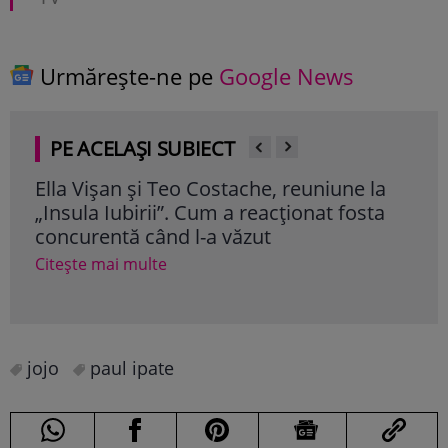
Urmărește-ne pe
Google News
PE ACELAȘI SUBIECT
Ella Vișan și Teo Costache, reuniune la
Ade
„Insula Iubirii”. Cum a reacționat fosta
Act
concurentă când l-a văzut
afla
Citește mai multe
Cite
jojo
paul ipate