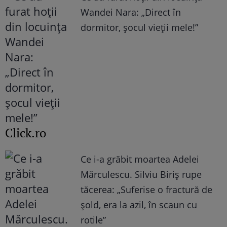
Wandei Nara: „Direct în
dormitor, șocul vieții mele!”
Click.ro
Ce i-a grăbit moartea Adelei
Mărculescu. Silviu Biriș rupe
tăcerea: „Suferise o fractură de
șold, era la azil, în scaun cu
rotile”