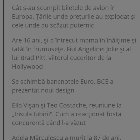
Cât s-au scumpit biletele de avion în
Europa. Țările unde prețurile au explodat și
cele unde au scăzut puternic
Are 16 ani, și-a întrecut mama în înălțime și
tatăl în frumusețe. Fiul Angelinei Jolie și al
lui Brad Pitt, viitorul cuceritor de la
Hollywood
Se schimbă bancnotele Euro. BCE a
prezentat noul design
Ella Vișan și Teo Costache, reuniune la
„Insula Iubirii”. Cum a reacționat fosta
concurentă când l-a văzut
Adela Mărculescu a murit la 87 de ani.