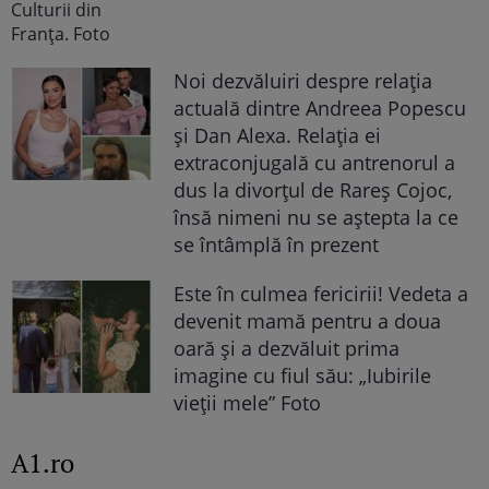
Noi dezvăluiri despre relația
actuală dintre Andreea Popescu
și Dan Alexa. Relația ei
extraconjugală cu antrenorul a
dus la divorțul de Rareș Cojoc,
însă nimeni nu se aștepta la ce
se întâmplă în prezent
Este în culmea fericirii! Vedeta a
devenit mamă pentru a doua
oară și a dezvăluit prima
imagine cu fiul său: „Iubirile
vieții mele” Foto
A1.ro