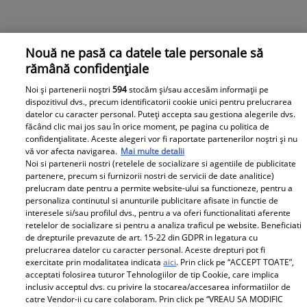
Nouă ne pasă ca datele tale personale să
rămână confidențiale
Noi și partenerii noștri
594
stocăm și/sau accesăm informații pe
dispozitivul dvs., precum identificatorii cookie unici pentru prelucrarea
Momentul care a făcut-o pe Ana Baniciu să plângă la
datelor cu caracter personal. Puteți accepta sau gestiona alegerile dvs.
nunta Sandrei Izbașa cu Răzvan Bănică. Ținutele
făcând clic mai jos sau în orice moment, pe pagina cu politica de
confidențialitate. Aceste alegeri vor fi raportate partenerilor noștri și nu
gimnastelor la petrecere / Video
vă vor afecta navigarea.
Mai multe detalii
Sandra Izbașa și Răzvan Bănică s-au căsătorit duminică,
Noi si partenerii nostri (retelele de socializare si agentiile de publicitate
30 iulie, într-un cadru de poveste. La nunta celor doi s-
partenere, precum si furnizorii nostri de servicii de date analitice)
prelucram date pentru a permite website-ului sa functioneze, pentru a
au reunit mai multe nume mari ale gimnasticii
personaliza continutul si anunturile publicitare afisate in functie de
românești, printre care Andreea Răducan, Cătălina
interesele si/sau profilul dvs., pentru a va oferi functionalitati aferente
Ponor și Octavian Belu.
retelelor de socializare si pentru a analiza traficul pe website. Beneficiati
de drepturile prevazute de art. 15-22 din GDPR in legatura cu
prelucrarea datelor cu caracter personal. Aceste drepturi pot fi
exercitate prin modalitatea indicata
aici
. Prin click pe “ACCEPT TOATE”,
Parteneri
acceptati folosirea tuturor Tehnologiilor de tip Cookie, care implica
inclusiv acceptul dvs. cu privire la stocarea/accesarea informatiilor de
catre Vendor-ii cu care colaboram. Prin click pe “VREAU SA MODIFIC