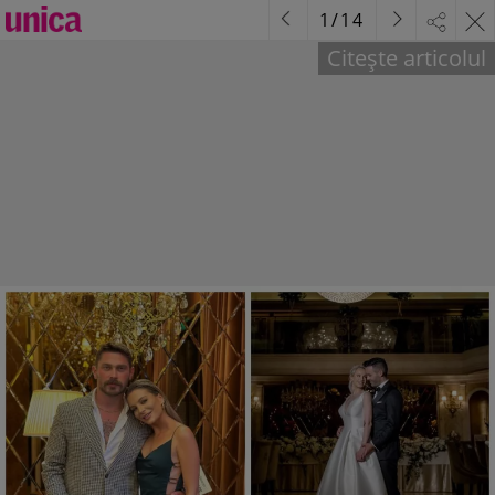
1
/
14
Citește articolul