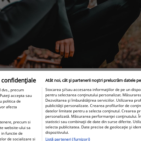
 confidențiale
Atât noi, cât și partenerii noștri prelucrăm datele pe
Stocarea și/sau accesarea informațiilor de pe un dispozit
l dvs., precum
pentru selectarea conținutului personalizat. Măsurare
 Puteți accepta sau
Dezvoltarea și îmbunătățirea serviciilor. Utilizarea prof
u politica de
publicității personalizate. Crearea profilurilor de conți
 vor afecta
datelor limitate pentru a selecta conținutul. Crearea pro
personalizată. Măsurarea performanței conținutului. În
statistici sau combinații de date din surse diferite. Util
artenere, precum si
selecta publicitatea. Date precise de geolocație și iden
ite website-ului sa
dispozitivului.
 in functie de
elor de socializare si
Listă parteneri (furnizori)