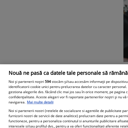
Nouă ne pasă ca datele tale personale să rămână
Parteneri
Noi și partenerii noștri
594
stocăm și/sau accesăm informații pe dispozitivu
identificatorii cookie unici pentru prelucrarea datelor cu caracter personal.
gestiona alegerile dvs. făcând clic mai jos sau în orice moment, pe pagina c
confidențialitate. Aceste alegeri vor fi raportate partenerilor noștri și nu vă
navigarea.
Mai multe detalii
Noi si partenerii nostri (retelele de socializare si agentiile de publicitate p
furnizorii nostri de servicii de date analitice) prelucram date pentru a perm
functioneze, pentru a personaliza continutul si anunturile publicitare afisate
interesele si/sau profilul dvs., pentru a va oferi functionalitati aferente retel