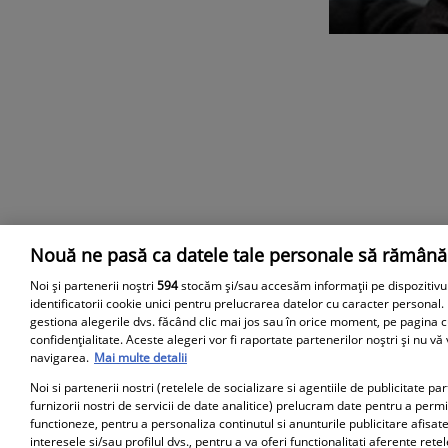
Nouă ne pasă ca datele tale personale să rămână
Parteneri
Noi și partenerii noștri
594
stocăm și/sau accesăm informații pe dispozitivu
identificatorii cookie unici pentru prelucrarea datelor cu caracter personal.
gestiona alegerile dvs. făcând clic mai jos sau în orice moment, pe pagina c
confidențialitate. Aceste alegeri vor fi raportate partenerilor noștri și nu vă
navigarea.
Mai multe detalii
Noi si partenerii nostri (retelele de socializare si agentiile de publicitate p
furnizorii nostri de servicii de date analitice) prelucram date pentru a perm
functioneze, pentru a personaliza continutul si anunturile publicitare afisate
interesele si/sau profilul dvs., pentru a va oferi functionalitati aferente retel