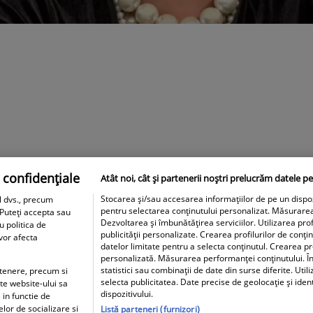
 confidențiale
Atât noi, cât și partenerii noștri prelucrăm datele pe
Stocarea și/sau accesarea informațiilor de pe un dispozit
l dvs., precum
pentru selectarea conținutului personalizat. Măsurare
 Puteți accepta sau
Dezvoltarea și îmbunătățirea serviciilor. Utilizarea prof
u politica de
publicității personalizate. Crearea profilurilor de conți
 vor afecta
datelor limitate pentru a selecta conținutul. Crearea pro
personalizată. Măsurarea performanței conținutului. În
statistici sau combinații de date din surse diferite. Util
artenere, precum si
selecta publicitatea. Date precise de geolocație și iden
ite website-ului sa
dispozitivului.
 in functie de
elor de socializare si
Listă parteneri (furnizori)