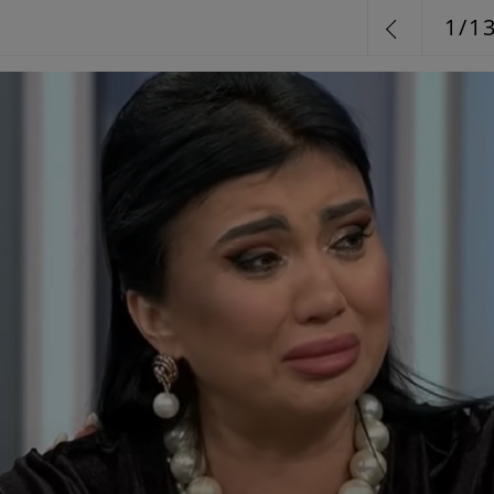
1
/
1