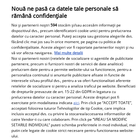
Nouă ne pasă ca datele tale personale să
rămână confidențiale
Noi și partenerii noștri
594
stocăm și/sau accesăm informații pe
dispozitivul dvs., precum identificatorii cookie unici pentru prelucrarea
datelor cu caracter personal. Puteți accepta sau gestiona alegerile dvs.
Cristi Brancu, dezvăluiri suprinzătoare despre
făcând clic mai jos sau în orice moment, pe pagina cu politica de
confidențialitate. Aceste alegeri vor fi raportate partenerilor noștri și nu
înmormântarea lui Silviu Prigoană: „Nu a dorit ca
vă vor afecta navigarea.
Mai multe detalii
Mihaela să fie acolo. A venit a doua zi la cimitir”
Noi si partenerii nostri (retelele de socializare si agentiile de publicitate
Cristi Brancu susține că Mihaela Botezatu nu ar fi
partenere, precum si furnizorii nostri de servicii de date analitice)
prelucram date pentru a permite website-ului sa functioneze, pentru a
participat la înmormântarea lui Silviu Prigoană și a
personaliza continutul si anunturile publicitare afisate in functie de
mers la mormântul său abia a doua zi. Citește mai
interesele si/sau profilul dvs., pentru a va oferi functionalitati aferente
multe în articol.
retelelor de socializare si pentru a analiza traficul pe website. Beneficiati
de drepturile prevazute de art. 15-22 din GDPR in legatura cu
prelucrarea datelor cu caracter personal. Aceste drepturi pot fi
exercitate prin modalitatea indicata
aici
. Prin click pe “ACCEPT TOATE”,
Parteneri
acceptati folosirea tuturor Tehnologiilor de tip Cookie, care implica
inclusiv acceptul dvs. cu privire la stocarea/accesarea informatiilor de
catre Vendor-ii cu care colaboram. Prin click pe “VREAU SA MODIFIC
SETARILE INDIVIDUAL” puteti schimba preferintele in mod individual, mai
putin cele legate de cookie strict necesare pentru functionarea website-
ului.