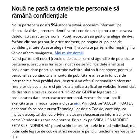
Nouă ne pasă ca datele tale personale să
rămână confidențiale
Noi și partenerii noștri
594
stocăm și/sau accesăm informații pe
dispozitivul dvs., precum identificatorii cookie unici pentru prelucrarea
datelor cu caracter personal. Puteți accepta sau gestiona alegerile dvs.
Din Asia Express direct pe coperta Unica de martie:
făcând clic mai jos sau în orice moment, pe pagina cu politica de
confidențialitate. Aceste alegeri vor fi raportate partenerilor noștri și nu
Alina Ceușan și Carmen Grebenișan, cum nu le-ai mai
vă vor afecta navigarea.
Mai multe detalii
văzut
Noi si partenerii nostri (retelele de socializare si agentiile de publicitate
Blonde, frumoase și ambițioase: Alina Ceușan și
partenere, precum si furnizorii nostri de servicii de date analitice)
prelucram date pentru a permite website-ului sa functioneze, pentru a
Carmen Grebenișan sunt sarea și piperul noului sezon
personaliza continutul si anunturile publicitare afisate in functie de
„Asia Express” și apar pe coperta de martie a revistei
interesele si/sau profilul dvs., pentru a va oferi functionalitati aferente
Unica.
retelelor de socializare si pentru a analiza traficul pe website. Beneficiati
de drepturile prevazute de art. 15-22 din GDPR in legatura cu
prelucrarea datelor cu caracter personal. Aceste drepturi pot fi
exercitate prin modalitatea indicata
aici
. Prin click pe “ACCEPT TOATE”,
Parteneri
acceptati folosirea tuturor Tehnologiilor de tip Cookie, care implica
inclusiv acceptul dvs. cu privire la stocarea/accesarea informatiilor de
catre Vendor-ii cu care colaboram. Prin click pe “VREAU SA MODIFIC
SETARILE INDIVIDUAL” puteti schimba preferintele in mod individual, mai
putin cele legate de cookie strict necesare pentru functionarea website-
ului.