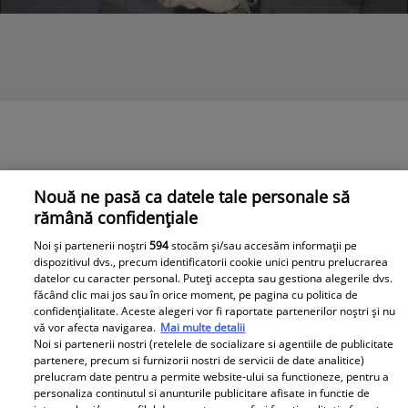
Nouă ne pasă ca datele tale personale să
rămână confidențiale
Noi și partenerii noștri
594
stocăm și/sau accesăm informații pe
dispozitivul dvs., precum identificatorii cookie unici pentru prelucrarea
datelor cu caracter personal. Puteți accepta sau gestiona alegerile dvs.
făcând clic mai jos sau în orice moment, pe pagina cu politica de
confidențialitate. Aceste alegeri vor fi raportate partenerilor noștri și nu
vă vor afecta navigarea.
Mai multe detalii
Noi si partenerii nostri (retelele de socializare si agentiile de publicitate
partenere, precum si furnizorii nostri de servicii de date analitice)
prelucram date pentru a permite website-ului sa functioneze, pentru a
personaliza continutul si anunturile publicitare afisate in functie de
Bianca Drăgușanu a împlinit 43 de ani. Cum și-a