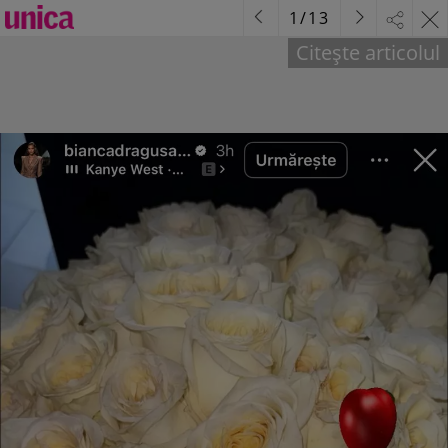
1
/
13
Citește articolul