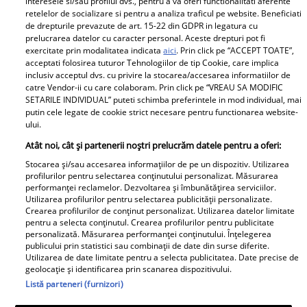
interesele si/sau profilul dvs., pentru a va oferi functionalitati aferente
sărbătorit ziua de naștere
retelelor de socializare si pentru a analiza traficul pe website. Beneficiati
de drepturile prevazute de art. 15-22 din GDPR in legatura cu
prelucrarea datelor cu caracter personal. Aceste drepturi pot fi
exercitate prin modalitatea indicata
aici
. Prin click pe “ACCEPT TOATE”,
Parteneri
acceptati folosirea tuturor Tehnologiilor de tip Cookie, care implica
inclusiv acceptul dvs. cu privire la stocarea/accesarea informatiilor de
catre Vendor-ii cu care colaboram. Prin click pe “VREAU SA MODIFIC
SETARILE INDIVIDUAL” puteti schimba preferintele in mod individual, mai
putin cele legate de cookie strict necesare pentru functionarea website-
ului.
Atât noi, cât și partenerii noștri prelucrăm datele pentru a oferi:
Stocarea și/sau accesarea informațiilor de pe un dispozitiv. Utilizarea
Tânărul din poză e azi
„Am cancer la sân. Am
profilurilor pentru selectarea conținutului personalizat. Măsurarea
performanței reclamelor. Dezvoltarea și îmbunătățirea serviciilor.
unul dintre cei mai
intrat în metastază”.
Utilizarea profilurilor pentru selectarea publicității personalizate.
cunoscuți români! Uită-
Alina Pușcău, mesaj
Crearea profilurilor de conținut personalizat. Utilizarea datelor limitate
pentru a selecta conținutul. Crearea profilurilor pentru publicitate
te bine la el, îl
tulburător de pe patul
personalizată. Măsurarea performanței conținutului. Înțelegerea
recunoști? Mulți îl
de spital. Ce au
publicului prin statistici sau combinații de date din surse diferite.
Utilizarea de date limitate pentru a selecta publicitatea. Date precise de
admiră, dar sunt și voci
anunțat-o medicii
geolocație și identificarea prin scanarea dispozitivului.
care îl critică
Listă parteneri (furnizori)