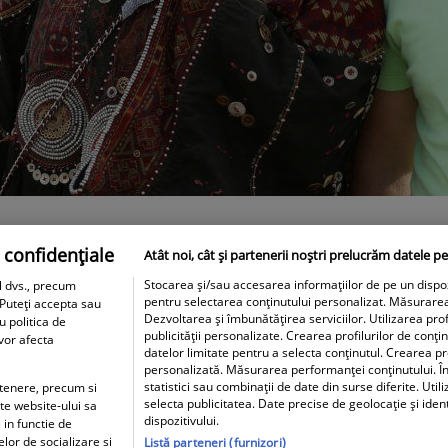
 confidențiale
Atât noi, cât și partenerii noștri prelucrăm datele pe
Stocarea și/sau accesarea informațiilor de pe un dispozit
l dvs., precum
pentru selectarea conținutului personalizat. Măsurare
 Puteți accepta sau
Dezvoltarea și îmbunătățirea serviciilor. Utilizarea prof
u politica de
publicității personalizate. Crearea profilurilor de conți
 vor afecta
datelor limitate pentru a selecta conținutul. Crearea pro
personalizată. Măsurarea performanței conținutului. În
statistici sau combinații de date din surse diferite. Util
artenere, precum si
selecta publicitatea. Date precise de geolocație și iden
ite website-ului sa
dispozitivului.
 in functie de
elor de socializare si
Listă parteneri (furnizori)