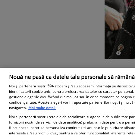
Nouă ne pasă ca datele tale personale să rămână
Parteneri
Noi și partenerii noștri
594
stocăm și/sau accesăm informații pe dispozitivu
identificatorii cookie unici pentru prelucrarea datelor cu caracter personal.
gestiona alegerile dvs. făcând clic mai jos sau în orice moment, pe pagina c
confidențialitate. Aceste alegeri vor fi raportate partenerilor noștri și nu vă
navigarea.
Mai multe detalii
Noi si partenerii nostri (retelele de socializare si agentiile de publicitate p
furnizorii nostri de servicii de date analitice) prelucram date pentru a perm
functioneze, pentru a personaliza continutul si anunturile publicitare afisate
interesele si/sau profilul dvs., pentru a va oferi functionalitati aferente retel