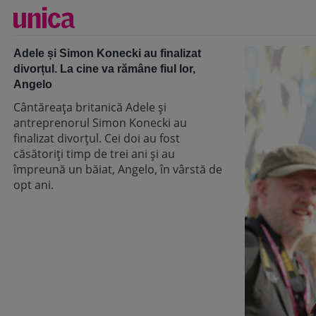
Adele și Simon Konecki au finalizat
divorțul. La cine va rămâne fiul lor,
Angelo
Cântăreața britanică Adele și
antreprenorul Simon Konecki au
finalizat divorțul. Cei doi au fost
căsătoriți timp de trei ani și au
împreună un băiat, Angelo, în vârstă de
opt ani.