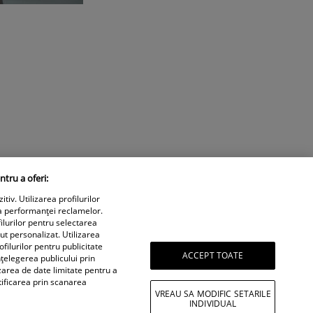
ntru a oferi:
iv. Utilizarea profilurilor
a performanței reclamelor.
ilurilor pentru selectarea
nut personalizat. Utilizarea
filurilor pentru publicitate
ACCEPT TOATE
țelegerea publicului prin
izarea de date limitate pentru a
tificarea prin scanarea
VREAU SA MODIFIC SETARILE
INDIVIDUAL