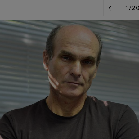
1
/
2