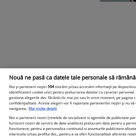
Nouă ne pasă ca datele tale personale să rămână
Parteneri
Noi și partenerii noștri
594
stocăm și/sau accesăm informații pe dispozitivu
identificatorii cookie unici pentru prelucrarea datelor cu caracter personal.
gestiona alegerile dvs. făcând clic mai jos sau în orice moment, pe pagina c
confidențialitate. Aceste alegeri vor fi raportate partenerilor noștri și nu vă
navigarea.
Mai multe detalii
Noi si partenerii nostri (retelele de socializare si agentiile de publicitate p
furnizorii nostri de servicii de date analitice) prelucram date pentru a perm
functioneze, pentru a personaliza continutul si anunturile publicitare afisate
interesele si/sau profilul dvs., pentru a va oferi functionalitati aferente retel