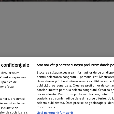
 confidențiale
Atât noi, cât și partenerii noștri prelucrăm datele pe
Stocarea și/sau accesarea informațiilor de pe un dispozit
l dvs., precum
pentru selectarea conținutului personalizat. Măsurare
 Puteți accepta sau
Dezvoltarea și îmbunătățirea serviciilor. Utilizarea prof
u politica de
publicității personalizate. Crearea profilurilor de conți
 vor afecta
datelor limitate pentru a selecta conținutul. Crearea pro
personalizată. Măsurarea performanței conținutului. În
statistici sau combinații de date din surse diferite. Util
artenere, precum si
selecta publicitatea. Date precise de geolocație și iden
ite website-ului sa
dispozitivului.
 in functie de
elor de socializare si
Listă parteneri (furnizori)