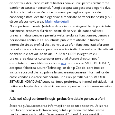
dispozitivul dvs., precum identificatorii cookie unici pentru prelucrarea
datelor cu caracter personal. Puteți accepta sau gestiona alegerile dvs.
făcând clic mai jos sau în orice moment, pe pagina cu politica de
confidențialitate. Aceste alegeri vor fi raportate partenerilor noștri și nu
vă vor afecta navigarea.
Mai multe detalii
Noi si partenerii nostri (retelele de socializare si agentiile de publicitate
partenere, precum si furnizorii nostri de servicii de date analitice)
Uite cât de bine arată Pamela Anderson la vârsta de 50
prelucram date pentru a permite website-ului sa functioneze, pentru a
de ani
personaliza continutul si anunturile publicitare afisate in functie de
interesele si/sau profilul dvs., pentru a va oferi functionalitati aferente
Pamela Anderson la 50 de ani
retelelor de socializare si pentru a analiza traficul pe website. Beneficiati
de drepturile prevazute de art. 15-22 din GDPR in legatura cu
prelucrarea datelor cu caracter personal. Aceste drepturi pot fi
exercitate prin modalitatea indicata
aici
. Prin click pe “ACCEPT TOATE”,
Parteneri
acceptati folosirea tuturor Tehnologiilor de tip Cookie, care implica
inclusiv acceptul dvs. cu privire la stocarea/accesarea informatiilor de
catre Vendor-ii cu care colaboram. Prin click pe “VREAU SA MODIFIC
SETARILE INDIVIDUAL” puteti schimba preferintele in mod individual, mai
putin cele legate de cookie strict necesare pentru functionarea website-
ului.
Atât noi, cât și partenerii noștri prelucrăm datele pentru a oferi:
Stocarea și/sau accesarea informațiilor de pe un dispozitiv. Utilizarea
Tânărul din poză e azi
„Am cancer la sân. Am
profilurilor pentru selectarea conținutului personalizat. Măsurarea
performanței reclamelor. Dezvoltarea și îmbunătățirea serviciilor.