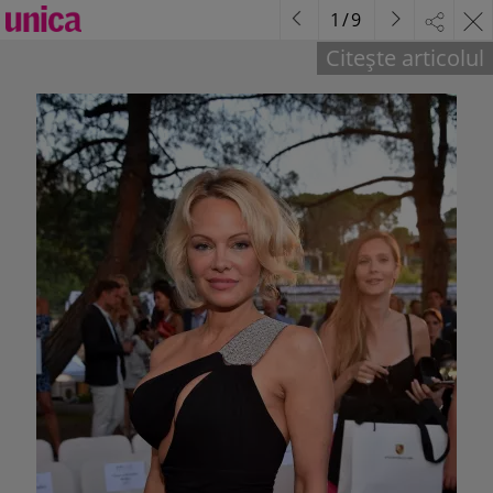
1
/
9
Citește articolul