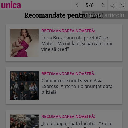
5
/
8
Recomandate pentru tine!
Citește articolul
RECOMANDAREA NOASTRĂ:
Ilona Brezoianu ni-l prezintă pe
Matei: „Mă uit la el și parcă nu-mi
vine să cred”
RECOMANDAREA NOASTRĂ:
Când începe noul sezon Asia
Express. Antena 1 a anunțat data
oficială
RECOMANDAREA NOASTRĂ:
„E o groapă, toată locația…” Ce a