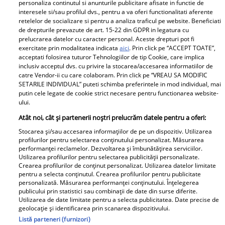
și descoperiri la Grădina Uranus, între 9 și 11
personaliza continutul si anunturile publicitare afisate in functie de
interesele si/sau profilul dvs., pentru a va oferi functionalitati aferente
septembrie
retelelor de socializare si pentru a analiza traficul pe website. Beneficiati
de drepturile prevazute de art. 15-22 din GDPR in legatura cu
prelucrarea datelor cu caracter personal. Aceste drepturi pot fi
exercitate prin modalitatea indicata
aici
. Prin click pe “ACCEPT TOATE”,
Parteneri
acceptati folosirea tuturor Tehnologiilor de tip Cookie, care implica
inclusiv acceptul dvs. cu privire la stocarea/accesarea informatiilor de
catre Vendor-ii cu care colaboram. Prin click pe “VREAU SA MODIFIC
SETARILE INDIVIDUAL” puteti schimba preferintele in mod individual, mai
putin cele legate de cookie strict necesare pentru functionarea website-
ului.
Atât noi, cât și partenerii noștri prelucrăm datele pentru a oferi:
Stocarea și/sau accesarea informațiilor de pe un dispozitiv. Utilizarea
Tânărul din poză e azi
„Am cancer la sân. Am
profilurilor pentru selectarea conținutului personalizat. Măsurarea
performanței reclamelor. Dezvoltarea și îmbunătățirea serviciilor.
unul dintre cei mai
intrat în metastază”.
Utilizarea profilurilor pentru selectarea publicității personalizate.
cunoscuți români! Uită-
Alina Pușcău, mesaj
Crearea profilurilor de conținut personalizat. Utilizarea datelor limitate
pentru a selecta conținutul. Crearea profilurilor pentru publicitate
te bine la el, îl
tulburător de pe patul
personalizată. Măsurarea performanței conținutului. Înțelegerea
recunoști? Mulți îl
de spital. Ce au
publicului prin statistici sau combinații de date din surse diferite.
Utilizarea de date limitate pentru a selecta publicitatea. Date precise de
admiră, dar sunt și voci
anunțat-o medicii
geolocație și identificarea prin scanarea dispozitivului.
care îl critică
Listă parteneri (furnizori)