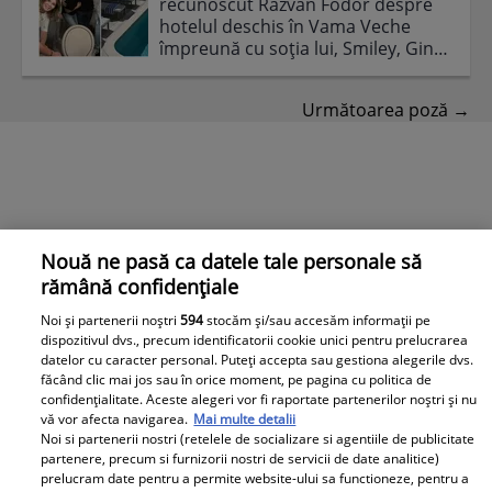
recunoscut Răzvan Fodor despre
hotelul deschis în Vama Veche
împreună cu soția lui, Smiley, Gina
Pistol, Adela Popescu și Radu
Vâlcan
Următoarea poză →
Nouă ne pasă ca datele tale personale să
rămână confidențiale
Noi și partenerii noștri
594
stocăm și/sau accesăm informații pe
dispozitivul dvs., precum identificatorii cookie unici pentru prelucrarea
datelor cu caracter personal. Puteți accepta sau gestiona alegerile dvs.
făcând clic mai jos sau în orice moment, pe pagina cu politica de
confidențialitate. Aceste alegeri vor fi raportate partenerilor noștri și nu
vă vor afecta navigarea.
Mai multe detalii
Noi si partenerii nostri (retelele de socializare si agentiile de publicitate
partenere, precum si furnizorii nostri de servicii de date analitice)
Balkanik Festival – trei zile și nopți de muzică, bucurie
prelucram date pentru a permite website-ului sa functioneze, pentru a