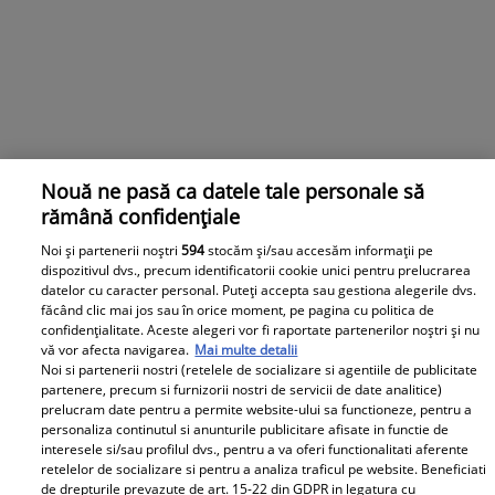
Nouă ne pasă ca datele tale personale să
rămână confidențiale
Noi și partenerii noștri
594
stocăm și/sau accesăm informații pe
dispozitivul dvs., precum identificatorii cookie unici pentru prelucrarea
Valentin Sanfira a răbufnit, după ce a fost acuzat că a
datelor cu caracter personal. Puteți accepta sau gestiona alegerile dvs.
rănit-o pe Codruța Filip: „Adevărul suprem”
făcând clic mai jos sau în orice moment, pe pagina cu politica de
confidențialitate. Aceste alegeri vor fi raportate partenerilor noștri și nu
Valentin Sanfira a rupt tăcerea, la o lună după ce s-a
vă vor afecta navigarea.
Mai multe detalii
aflat că el și Codruța Filip au divorțat. Artistul a decis
Noi si partenerii nostri (retelele de socializare si agentiile de publicitate
acum să clarifice zvonurile care l-au pus în centrul unui
partenere, precum si furnizorii nostri de servicii de date analitice)
prelucram date pentru a permite website-ului sa functioneze, pentru a
scandal mediatic, după ce a fost acuzat de
personaliza continutul si anunturile publicitare afisate in functie de
comportament lipsit de respect față de fosta sa soție.
interesele si/sau profilul dvs., pentru a va oferi functionalitati aferente
Citește mai multe în articol.
retelelor de socializare si pentru a analiza traficul pe website. Beneficiati
de drepturile prevazute de art. 15-22 din GDPR in legatura cu