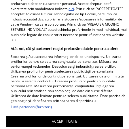
prelucrarea datelor cu caracter personal. Aceste drepturi pot fi
exercitate prin modalitatea indicata
aici
. Prin click pe “ACCEPT TOATE”,
Parteneri
acceptati folosirea tuturor Tehnologiilor de tip Cookie, care implica
inclusiv acceptul dvs. cu privire la stocarea/accesarea informatiilor de
catre Vendor-ii cu care colaboram. Prin click pe “VREAU SA MODIFIC
SETARILE INDIVIDUAL” puteti schimba preferintele in mod individual, mai
putin cele legate de cookie strict necesare pentru functionarea website-
ului.
Atât noi, cât și partenerii noștri prelucrăm datele pentru a oferi:
Stocarea și/sau accesarea informațiilor de pe un dispozitiv. Utilizarea
Tânărul din poză e azi
„Am cancer la sân. Am
profilurilor pentru selectarea conținutului personalizat. Măsurarea
performanței reclamelor. Dezvoltarea și îmbunătățirea serviciilor.
unul dintre cei mai
intrat în metastază”.
Utilizarea profilurilor pentru selectarea publicității personalizate.
cunoscuți români! Uită-
Alina Pușcău, mesaj
Crearea profilurilor de conținut personalizat. Utilizarea datelor limitate
pentru a selecta conținutul. Crearea profilurilor pentru publicitate
te bine la el, îl
tulburător de pe patul
personalizată. Măsurarea performanței conținutului. Înțelegerea
recunoști? Mulți îl
de spital. Ce au
publicului prin statistici sau combinații de date din surse diferite.
Utilizarea de date limitate pentru a selecta publicitatea. Date precise de
admiră, dar sunt și voci
anunțat-o medicii
geolocație și identificarea prin scanarea dispozitivului.
care îl critică
Listă parteneri (furnizori)
ACCEPT TOATE
E oficial!! Vedeta
La 2 ani de la superba