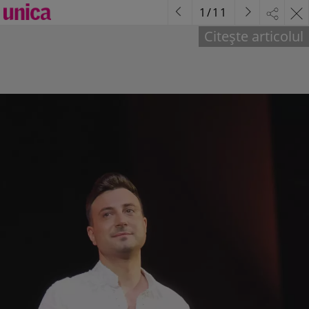
1
/
11
Citește articolul