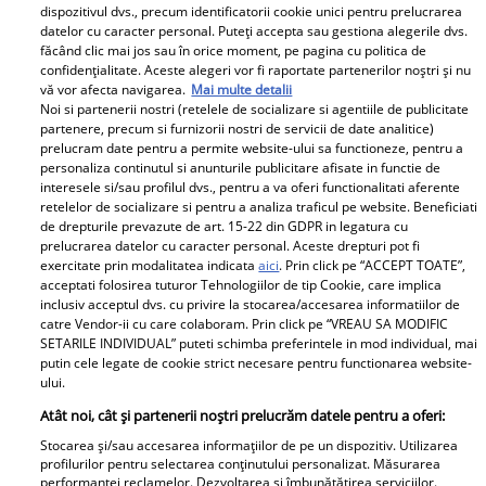
dispozitivul dvs., precum identificatorii cookie unici pentru prelucrarea
datelor cu caracter personal. Puteți accepta sau gestiona alegerile dvs.
făcând clic mai jos sau în orice moment, pe pagina cu politica de
confidențialitate. Aceste alegeri vor fi raportate partenerilor noștri și nu
vă vor afecta navigarea.
Mai multe detalii
Noi si partenerii nostri (retelele de socializare si agentiile de publicitate
partenere, precum si furnizorii nostri de servicii de date analitice)
prelucram date pentru a permite website-ului sa functioneze, pentru a
Sarah Dumitrescu, schimbare de look. Cum arată fiica
personaliza continutul si anunturile publicitare afisate in functie de
interesele si/sau profilul dvs., pentru a va oferi functionalitati aferente
cea mică a Anamariei Prodan
retelelor de socializare si pentru a analiza traficul pe website. Beneficiati
de drepturile prevazute de art. 15-22 din GDPR in legatura cu
prelucrarea datelor cu caracter personal. Aceste drepturi pot fi
exercitate prin modalitatea indicata
aici
. Prin click pe “ACCEPT TOATE”,
Parteneri
acceptati folosirea tuturor Tehnologiilor de tip Cookie, care implica
inclusiv acceptul dvs. cu privire la stocarea/accesarea informatiilor de
catre Vendor-ii cu care colaboram. Prin click pe “VREAU SA MODIFIC
SETARILE INDIVIDUAL” puteti schimba preferintele in mod individual, mai
putin cele legate de cookie strict necesare pentru functionarea website-
ului.
Atât noi, cât și partenerii noștri prelucrăm datele pentru a oferi:
Stocarea și/sau accesarea informațiilor de pe un dispozitiv. Utilizarea
Wooow, ce schimbare!!
Cum a descoperit Alina
profilurilor pentru selectarea conținutului personalizat. Măsurarea
performanței reclamelor. Dezvoltarea și îmbunătățirea serviciilor.