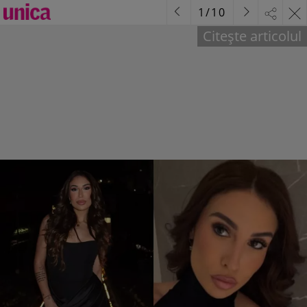
1
/
10
Citește articolul